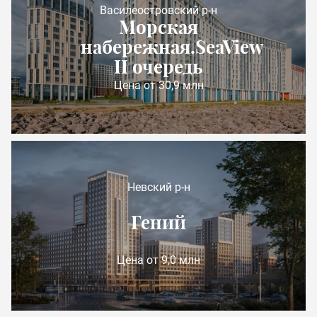
Василеостровский р-н
Морская
набережная.SeaView
II очередь
Цена от 30,9 млн
Невский р-н
Гений
Цена от 9,0 млн