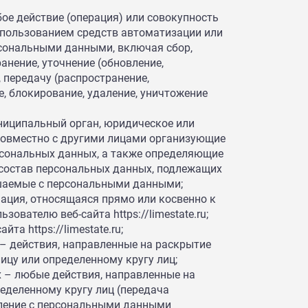
е действие (операция) или совокупность
спользованием средств автоматизации или
рсональными данными, включая сбор,
ранение, уточнение (обновление,
, передачу (распространение,
е, блокирование, удаление, уничтожение
ниципальный орган, юридическое или
 совместно с другими лицами организующие
рсональных данных, а также определяющие
 состав персональных данных, подлежащих
ршаемые с персональными данными;
ция, относящаяся прямо или косвенно к
ователю веб-сайта https://limestate.ru;
та https://limestate.ru;
– действия, направленные на раскрытие
цу или определенному кругу лиц;
 – любые действия, направленные на
еделенному кругу лиц (передача
ление с персональными данными