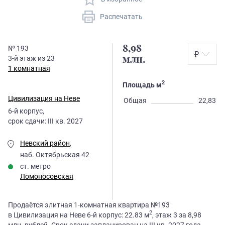
Распечатать
8,98
№
193
₽
3
-й этаж из
23
млн.
1 комнатная
2
Площадь м
Цивилизация на Неве
Общая
22,83
6
-й корпус,
срок сдачи:
III кв. 2027
Невский район
,
наб. Октябрьская 42
ст. метро
Ломоносовская
Продаётся элитная 1-комнатная квартира №193
2
в Цивилизация на Неве 6-й корпус: 22.83 м
, этаж 3 за 8,98
млн. рублей. Срок сдачи запланирован на III кв. 2027 года.