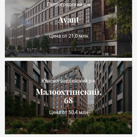
Петроградский р-н
Avant
Цена от 21,0 млн
Красногвардейский р-н
Малоохтинский,
68
Цена от 50,4 млн