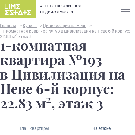
АГЕНТСТВО ЭЛИТНОЙ
НЕДВИЖИМОСТИ
Главная
>
Купить
>
Цивилизация на Неве
>
1-комнатная квартира №193 в Цивилизация на Неве 6-й корпус:
2
22.83 м
, этаж 3
1-комнатная
О компании
квартира №193
Карьера
в Цивилизация на
Элитная недвижимость в
Новости и статьи
Неве 6-й корпус:
Санкт-Петербурге: каталог
квартир и апартаментов
2
Отзывы
22.83 м
, этаж 3
премиум-класса
Продать
План квартиры
На этаже
Сдать