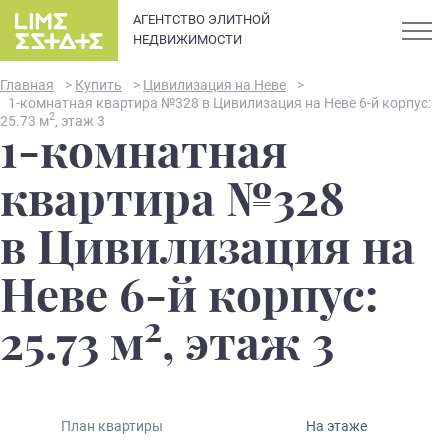
АГЕНТСТВО ЭЛИТНОЙ
НЕДВИЖИМОСТИ
Главная
>
Купить
>
Цивилизация на Неве
>
1-комнатная квартира №328 в Цивилизация на Неве 6-й корпус:
2
25.73 м
, этаж 3
1-комнатная
О компании
квартира №328
Карьера
в Цивилизация на
Элитная недвижимость в
Новости и статьи
Неве 6-й корпус:
Санкт-Петербурге: каталог
квартир и апартаментов
2
Отзывы
25.73 м
, этаж 3
премиум-класса
Продать
План квартиры
На этаже
Сдать