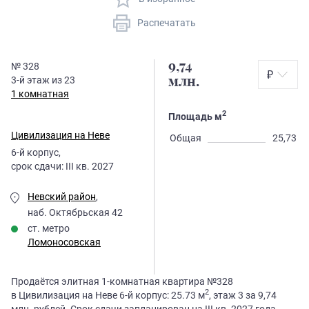
Распечатать
9,74
№
328
₽
3
-й этаж из
23
млн.
1 комнатная
2
Площадь м
Цивилизация на Неве
Общая
25,73
6
-й корпус,
срок сдачи:
III кв. 2027
Невский район
,
наб. Октябрьская 42
ст. метро
Ломоносовская
Продаётся элитная 1-комнатная квартира №328
2
в Цивилизация на Неве 6-й корпус: 25.73 м
, этаж 3 за 9,74
млн. рублей. Срок сдачи запланирован на III кв. 2027 года.