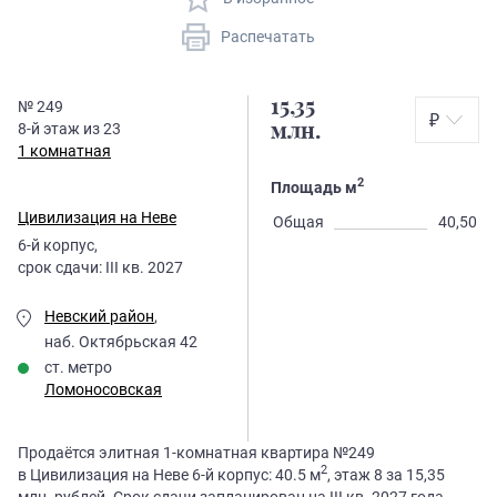
Распечатать
15,35
№
249
₽
8
-й этаж из
23
млн.
1 комнатная
2
Площадь м
Цивилизация на Неве
Общая
40,50
6
-й корпус,
срок сдачи:
III кв. 2027
Невский район
,
наб. Октябрьская 42
ст. метро
Ломоносовская
Продаётся элитная 1-комнатная квартира №249
2
в Цивилизация на Неве 6-й корпус: 40.5 м
, этаж 8 за 15,35
млн. рублей. Срок сдачи запланирован на III кв. 2027 года.