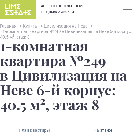
АГЕНТСТВО ЭЛИТНОЙ
НЕДВИЖИМОСТИ
Главная
>
Купить
>
Цивилизация на Неве
>
1-комнатная квартира №249 в Цивилизация на Неве 6-й корпус:
2
40.5 м
, этаж 8
1-комнатная
О компании
квартира №249
Карьера
в Цивилизация на
Элитная недвижимость в
Новости и статьи
Неве 6-й корпус:
Санкт-Петербурге: каталог
квартир и апартаментов
2
Отзывы
40.5 м
, этаж 8
премиум-класса
Продать
План квартиры
На этаже
Сдать