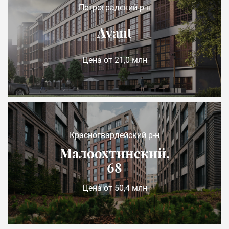
Петроградский р-н
Avant
Цена от 21,0 млн
Красногвардейский р-н
Малоохтинский,
68
Цена от 50,4 млн