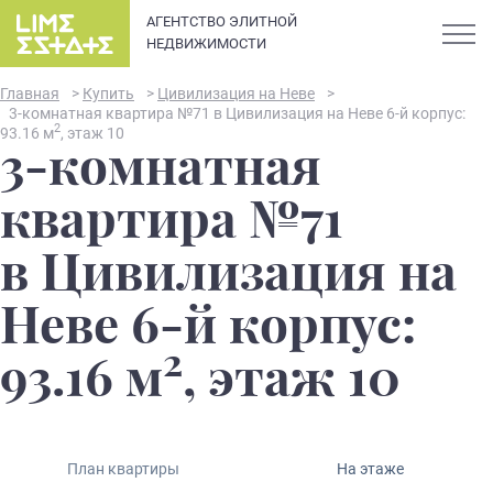
АГЕНТСТВО ЭЛИТНОЙ
НЕДВИЖИМОСТИ
Главная
>
Купить
>
Цивилизация на Неве
>
3-комнатная квартира №71 в Цивилизация на Неве 6-й корпус:
2
93.16 м
, этаж 10
3-комнатная
О компании
квартира №71
Карьера
в Цивилизация на
Элитная недвижимость в
Новости и статьи
Неве 6-й корпус:
Санкт-Петербурге: каталог
квартир и апартаментов
2
Отзывы
93.16 м
, этаж 10
премиум-класса
Продать
План квартиры
На этаже
Сдать