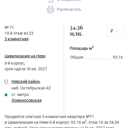
Распечатать
34,56
№
71
₽
10
-й этаж из
23
млн.
3 комнатная
2
Площадь м
Цивилизация на Неве
Общая
93,16
6
-й корпус,
срок сдачи:
III кв. 2027
Невский район
,
наб. Октябрьская 42
ст. метро
Ломоносовская
Продаётся элитная 3-комнатная квартира №71
2
в Цивилизация на Неве 6-й корпус: 93.16 м
, этаж 10 за 34,56
млн. рублей. Срок сдачи запланирован на III кв. 2027 года.