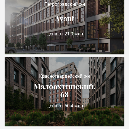
Петроградский р-н
Avant
Цена от 21,0 млн
Красногвардейский р-н
Малоохтинский,
68
Цена от 50,4 млн