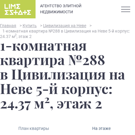
АГЕНТСТВО ЭЛИТНОЙ
НЕДВИЖИМОСТИ
Главная
>
Купить
>
Цивилизация на Неве
>
1-комнатная квартира №288 в Цивилизация на Неве 5-й корпус:
2
24.37 м
, этаж 2
1-комнатная
О компании
квартира №288
Карьера
в Цивилизация на
Элитная недвижимость в
Новости и статьи
Неве 5-й корпус:
Санкт-Петербурге: каталог
квартир и апартаментов
2
Отзывы
24.37 м
, этаж 2
премиум-класса
Продать
План квартиры
На этаже
Сдать