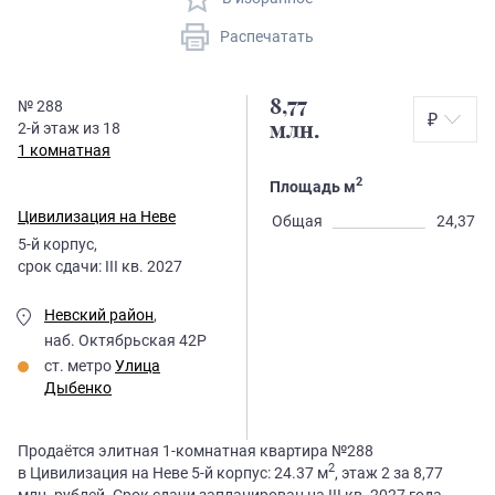
Распечатать
8,77
№
288
₽
2
-й этаж из
18
млн.
1 комнатная
2
Площадь м
Цивилизация на Неве
Общая
24,37
5
-й корпус,
срок сдачи:
III кв. 2027
Невский район
,
наб. Октябрьская 42Р
ст. метро
Улица
Дыбенко
Продаётся элитная 1-комнатная квартира №288
2
в Цивилизация на Неве 5-й корпус: 24.37 м
, этаж 2 за 8,77
млн. рублей. Срок сдачи запланирован на III кв. 2027 года.