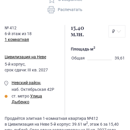
Распечатать
15,40
№
412
₽
6
-й этаж из
18
млн.
1 комнатная
2
Площадь м
Цивилизация на Неве
Общая
39,61
5
-й корпус,
срок сдачи:
III кв. 2027
Невский район
,
наб. Октябрьская 42Р
ст. метро
Улица
Дыбенко
Продаётся элитная 1-комнатная квартира №412
2
в Цивилизация на Неве 5-й корпус: 39.61 м
, этаж 6 за 15,40
млн. рублей. Срок сдачи запланирован на III кв. 2027 года.