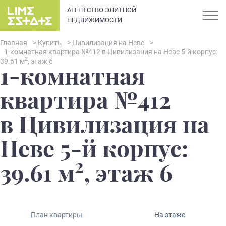
АГЕНТСТВО ЭЛИТНОЙ
НЕДВИЖИМОСТИ
Главная
>
Купить
>
Цивилизация на Неве
>
1-комнатная квартира №412 в Цивилизация на Неве 5-й корпус:
2
39.61 м
, этаж 6
1-комнатная
О компании
квартира №412
Карьера
в Цивилизация на
Элитная недвижимость в
Новости и статьи
Неве 5-й корпус:
Санкт-Петербурге: каталог
квартир и апартаментов
2
Отзывы
39.61 м
, этаж 6
премиум-класса
Продать
План квартиры
На этаже
Сдать