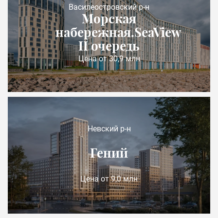
Василеостровский р-н
Морская
набережная.SeaView
II очередь
Цена от 30,9 млн
Невский р-н
Гений
Цена от 9,0 млн