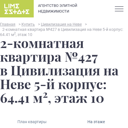
АГЕНТСТВО ЭЛИТНОЙ
НЕДВИЖИМОСТИ
Главная
>
Купить
>
Цивилизация на Неве
>
2-комнатная квартира №427 в Цивилизация на Неве 5-й корпус:
2
64.41 м
, этаж 10
2-комнатная
О компании
квартира №427
Карьера
в Цивилизация на
Элитная недвижимость в
Новости и статьи
Неве 5-й корпус:
Санкт-Петербурге: каталог
квартир и апартаментов
2
Отзывы
64.41 м
, этаж 10
премиум-класса
Продать
План квартиры
На этаже
Сдать