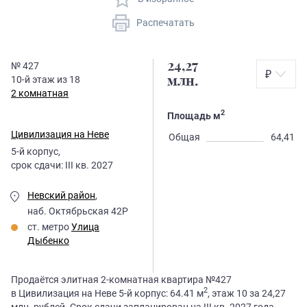
Распечатать
24,27
№
427
₽
10
-й этаж из
18
млн.
2 комнатная
2
Площадь м
Цивилизация на Неве
Общая
64,41
5
-й корпус,
срок сдачи:
III кв. 2027
Невский район
,
наб. Октябрьская 42Р
ст. метро
Улица
Дыбенко
Продаётся элитная 2-комнатная квартира №427
2
в Цивилизация на Неве 5-й корпус: 64.41 м
, этаж 10 за 24,27
млн. рублей. Срок сдачи запланирован на III кв. 2027 года.