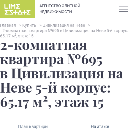
АГЕНТСТВО ЭЛИТНОЙ
НЕДВИЖИМОСТИ
Главная
>
Купить
>
Цивилизация на Неве
>
2-комнатная квартира №695 в Цивилизация на Неве 5-й корпус:
2
65.17 м
, этаж 15
2-комнатная
О компании
квартира №695
Карьера
в Цивилизация на
Элитная недвижимость в
Новости и статьи
Неве 5-й корпус:
Санкт-Петербурге: каталог
квартир и апартаментов
2
Отзывы
65.17 м
, этаж 15
премиум-класса
Продать
План квартиры
На этаже
Сдать