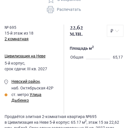
Распечатать
22,62
№
695
₽
15
-й этаж из
18
млн.
2 комнатная
2
Площадь м
Цивилизация на Неве
Общая
65,17
5
-й корпус,
срок сдачи:
III кв. 2027
Невский район
,
наб. Октябрьская 42Р
ст. метро
Улица
Дыбенко
Продаётся элитная 2-комнатная квартира №695
2
в Цивилизация на Неве 5-й корпус: 65.17 м
, этаж 15 за 22,62
млн. рублей. Срок сдачи запланирован на III кв. 2027 года.