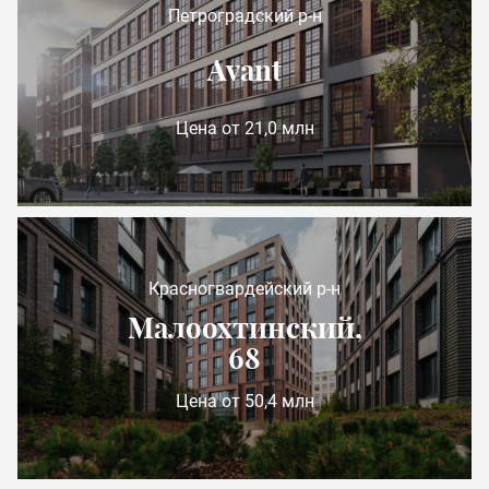
Петроградский р-н
Avant
Цена от 21,0 млн
Красногвардейский р-н
Малоохтинский,
68
Цена от 50,4 млн