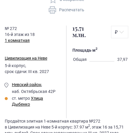
Распечатать
15,71
№
272
₽
16
-й этаж из
18
млн.
1 комнатная
2
Площадь м
Цивилизация на Неве
Общая
37,97
5
-й корпус,
срок сдачи:
III кв. 2027
Невский район
,
наб. Октябрьская 42Р
ст. метро
Улица
Дыбенко
Продаётся элитная 1-комнатная квартира №272
2
в Цивилизация на Неве 5-й корпус: 37.97 м
, этаж 16 за 15,71
млн. рублей. Срок сдачи запланирован на III кв. 2027 года.