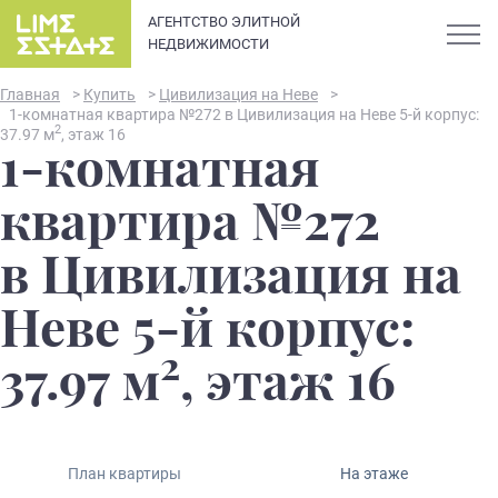
АГЕНТСТВО ЭЛИТНОЙ
НЕДВИЖИМОСТИ
Главная
>
Купить
>
Цивилизация на Неве
>
1-комнатная квартира №272 в Цивилизация на Неве 5-й корпус:
2
37.97 м
, этаж 16
1-комнатная
О компании
квартира №272
Карьера
в Цивилизация на
Элитная недвижимость в
Новости и статьи
Неве 5-й корпус:
Санкт-Петербурге: каталог
квартир и апартаментов
2
Отзывы
37.97 м
, этаж 16
премиум-класса
Продать
План квартиры
На этаже
Сдать