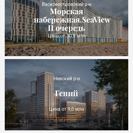
Василеостровский р-н
Морская
набережная.SeaView
II очередь
Цена от 30,9 млн
Невский р-н
Гений
Цена от 9,0 млн