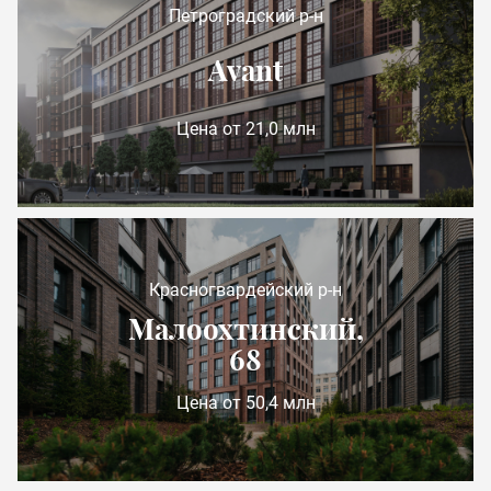
Петроградский р-н
Avant
Цена от 21,0 млн
Красногвардейский р-н
Малоохтинский,
68
Цена от 50,4 млн