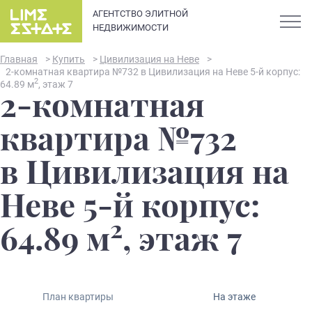
АГЕНТСТВО ЭЛИТНОЙ
НЕДВИЖИМОСТИ
Главная
>
Купить
>
Цивилизация на Неве
>
2-комнатная квартира №732 в Цивилизация на Неве 5-й корпус:
2
64.89 м
, этаж 7
2-комнатная
О компании
квартира №732
Карьера
в Цивилизация на
Элитная недвижимость в
Новости и статьи
Неве 5-й корпус:
Санкт-Петербурге: каталог
квартир и апартаментов
2
Отзывы
64.89 м
, этаж 7
премиум-класса
Продать
План квартиры
На этаже
Сдать