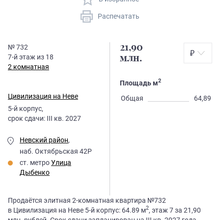
Распечатать
21,90
№
732
₽
7
-й этаж из
18
млн.
2 комнатная
2
Площадь м
Цивилизация на Неве
Общая
64,89
5
-й корпус,
срок сдачи:
III кв. 2027
Невский район
,
наб. Октябрьская 42Р
ст. метро
Улица
Дыбенко
Продаётся элитная 2-комнатная квартира №732
2
в Цивилизация на Неве 5-й корпус: 64.89 м
, этаж 7 за 21,90
млн. рублей. Срок сдачи запланирован на III кв. 2027 года.