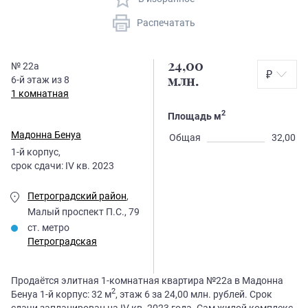
Распечатать
24,00
№
22а
₽
6
-й этаж из
8
млн.
1 комнатная
2
Площадь м
Мадонна Бенуа
Общая
32,00
1
-й корпус,
срок сдачи:
IV кв. 2023
Петроградский район
,
Малый проспект П.С., 79
ст. метро
Петроградская
Продаётся элитная 1-комнатная квартира №22а в Мадонна
2
Бенуа 1-й корпус: 32 м
, этаж 6 за 24,00 млн. рублей. Срок
сдачи запланирован на IV кв. 2023 года. Сам жилой комплекс