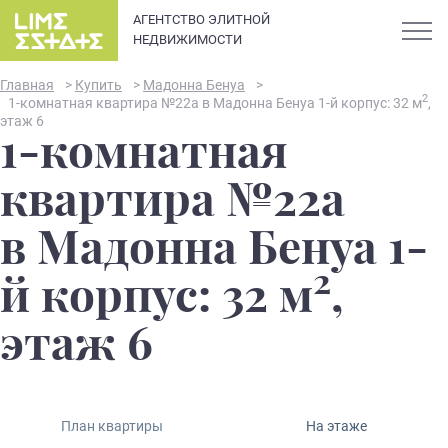
АГЕНТСТВО ЭЛИТНОЙ
НЕДВИЖИМОСТИ
Главная
>
Купить
>
Мадонна Бенуа
>
2
1-комнатная квартира №22а в Мадонна Бенуа 1-й корпус: 32 м
,
этаж 6
1-комнатная
О компании
квартира №22а
Карьера
в Мадонна Бенуа 1-
Элитная недвижимость в
2
Новости и статьи
й корпус: 32 м
,
Санкт-Петербурге: каталог
квартир и апартаментов
Отзывы
этаж 6
премиум-класса
Продать
План квартиры
На этаже
Сдать