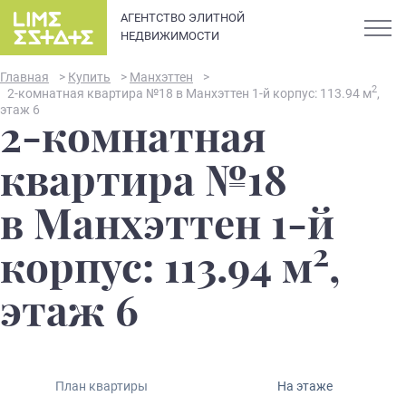
АГЕНТСТВО ЭЛИТНОЙ
НЕДВИЖИМОСТИ
Главная
>
Купить
>
Манхэттен
>
2
2-комнатная квартира №18 в Манхэттен 1-й корпус: 113.94 м
,
этаж 6
2-комнатная
О компании
квартира №18
Карьера
в Манхэттен 1-й
Элитная недвижимость в
2
Новости и статьи
корпус: 113.94 м
,
Санкт-Петербурге: каталог
квартир и апартаментов
Отзывы
этаж 6
премиум-класса
Продать
План квартиры
На этаже
Сдать