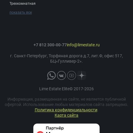
Трехкомнатная
показать все
+7 812 300-00-77
info@limestate.ru
г. Санкт-Петербург, Торфяная дорога д.7, лит.Ф, офис 517,
БЦ«Гулливер-2».
Lime Estate Elite© 2017-2026
Информация, размещенная на сайте, не является публичной
офертой. Использование любых материалов сайта запрещено.
Политика конфиденциальности
.
Карта сайта