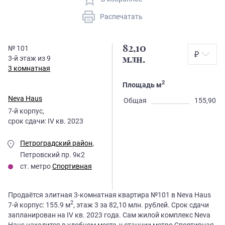
Распечатать
82,10
№
101
₽
3
-й этаж из
9
млн.
3 комнатная
2
Площадь м
Neva Haus
Общая
155,90
7
-й корпус,
срок сдачи:
IV кв. 2023
Петроградский район
,
Петровский пр. 9к2
ст. метро
Спортивная
Продаётся элитная 3-комнатная квартира №101 в Neva Haus
2
7-й корпус: 155.9 м
, этаж 3 за 82,10 млн. рублей. Срок сдачи
запланирован на IV кв. 2023 года. Сам жилой комплекс Neva
Haus находится в удобном месте, у станции метро Спортивная.