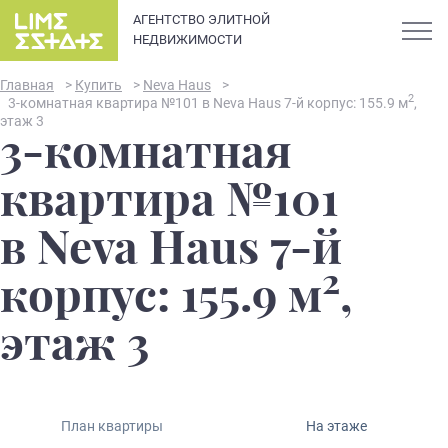
АГЕНТСТВО ЭЛИТНОЙ
НЕДВИЖИМОСТИ
Главная
>
Купить
>
Neva Haus
>
2
3-комнатная квартира №101 в Neva Haus 7-й корпус: 155.9 м
,
этаж 3
3-комнатная
О компании
квартира №101
Карьера
в Neva Haus 7-й
Элитная недвижимость в
2
Новости и статьи
корпус: 155.9 м
,
Санкт-Петербурге: каталог
квартир и апартаментов
Отзывы
этаж 3
премиум-класса
Продать
План квартиры
На этаже
Сдать