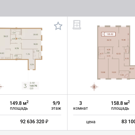
2
2
149.8 м
9/9
3
158.8 м
площадь
этаж
комнат
площадь
92 636 320 ₽
83 10
цена