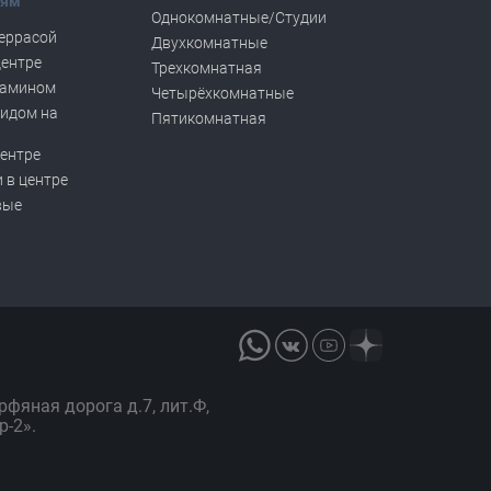
тям
Однокомнатные/Студии
террасой
Двухкомнатные
центре
Трехкомнатная
камином
Четырёхкомнатные
видом на
Пятикомнатная
центре
 в центре
вые
орфяная дорога д.7, лит.Ф,
р-2».