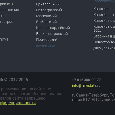
особеннос
роспект
Центральный
Квартира с 
росвещения
Петроградский
Квартира в 
нко
Московский
Квартира с 
 остров
Выборгский
Квартира с 
Красногвардейский
воду
Василеостровский
Вторичка в 
титут
Приморский
Новостройки
показать все
Двухуровне
lite© 2017-2026
+7 812 300-00-77
info@limestate.ru
размещенная на сайте, не
личной офертой. Использование
г. Санкт-Петербург, Т
иалов сайта запрещено.
офис 517, БЦ«Гулливе
нфиденциальности
.