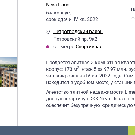
Neva Haus
П
6
-й корпус,
О
срок сдачи:
IV кв. 2022
Петроградский район
,
Петровский пр. 9к2
ст. метро
Спортивная
Продаётся элитная 3-комнатная кварт
2
корпус: 173 м
, этаж 5 за 97,97 млн. р
запланирован на IV кв. 2022 года. Са
находится в удобном месте, у станции
Агентство элитной недвижимости Lime
данную квартиру в ЖК Neva Haus по 
обеспечит безупречную юридическую ч