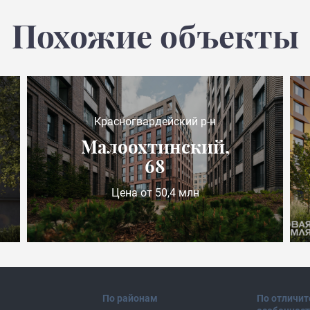
Похожие объекты
Красногвардейский р-н
Малоохтинский,
68
Цена от 50,4 млн
По районам
По отличи