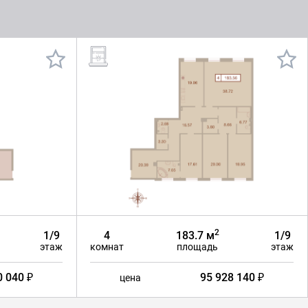
2
1/9
4
183.7 м
1/9
этаж
комнат
площадь
этаж
0 040 ₽
95 928 140 ₽
цена