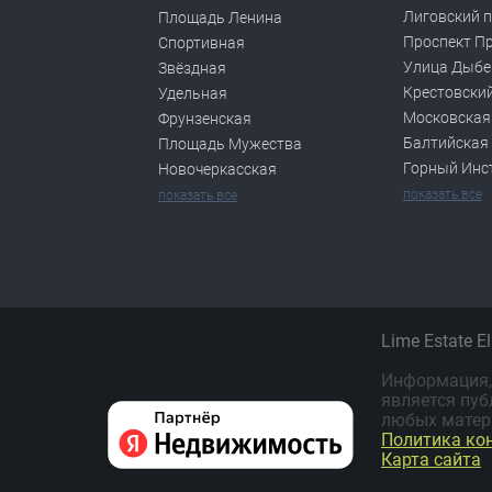
Лиговский п
Площадь Ленина
Проспект П
Спортивная
Улица Дыбе
Звёздная
Крестовский
Удельная
Московская
Фрунзенская
Балтийская
Площадь Мужества
Горный Инс
Новочеркасская
показать все
показать все
Lime Estate E
Информация, 
является пуб
любых матер
Политика ко
Карта сайта