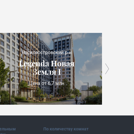
Василеостровский р-н
Legenda Новая
Земля I
Цена от 6,7 млн
тельным
По количеству комнат