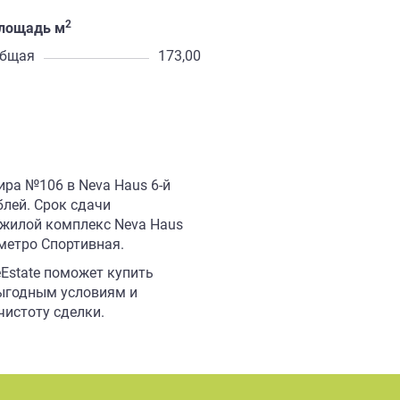
2
лощадь м
бщая
173,00
ира №106 в Neva Haus 6-й
ублей. Срок сдачи
м жилой комплекс Neva Haus
 метро Спортивная.
Estate поможет купить
выгодным условиям и
истоту сделки.