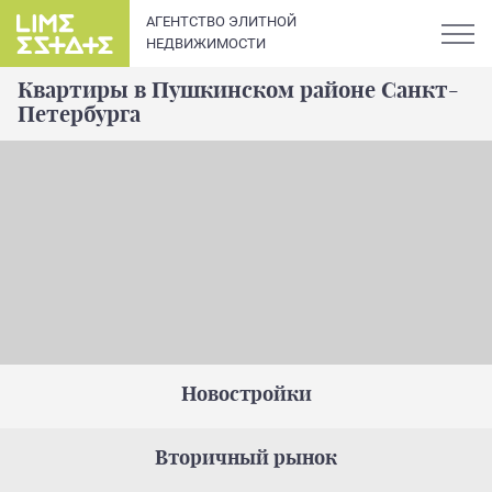
АГЕНТСТВО ЭЛИТНОЙ
НЕДВИЖИМОСТИ
Квартиры в Пушкинском районе Санкт-
Петербурга
О компании
Карьера
Элитная недвижимость в
Новости и статьи
Санкт-Петербурге: каталог
квартир и апартаментов
Отзывы
премиум-класса
Новостройки
Продать
Вторичный рынок
Сдать