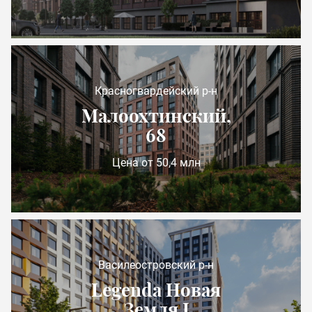
Красногвардейский р-н
Малоохтинский,
68
Цена от 50,4 млн
Василеостровский р-н
Legenda Новая
Земля I