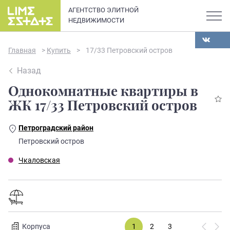
АГЕНТСТВО ЭЛИТНОЙ
НЕДВИЖИМОСТИ
Главная
>
Купить
>
17/33 Петровский остров
Назад
Однокомнатные квартиры в
О компании
ЖК 17/33 Петровский остров
Карьера
Петроградский район
Элитная недвижимость в
Петровский остров
Новости и статьи
Санкт-Петербурге: каталог
Чкаловская
квартир и апартаментов
Отзывы
премиум-класса
Продать
Сдать
Корпуса
1
2
3