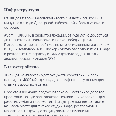
Инфраструктура
От ЖК до метро «Чкаловская» всего 4 минуты пешком и 10
минут на авто до Дворцовой набережной и Васильевского
острова.
Avant — ЖК СПб в развитой локации, откуда легко добраться
до Планетария, Приморского Парка Победы, ЦПКиО,
Петровского парка, пройтись по многочисленным магазинам
и ТЦ — «Чкаловский» и «Пионер», уютно расположиться в кафе
и ресторане. Неподалеку от ЖК 3 детских сада, 5 школ и
академическая гимназия №56.
Благоустройство
Жильцов комплекса будет окружать собственный парк
площадью 4000 м2, где создадут комфортные условия для
отдыха взрослых и детей.
Проектом ЖК Avant предусмотрено общественное деловое
пространство, где расположатся коливинг и коворкинг для
работы, учебы и творчества. В структуре комплекса также
нашлось место для фитнес-студий, кафе, ресторанов и
магазинов. Надежную защиту жильцов обеспечит
трехуровневая система безопасности.