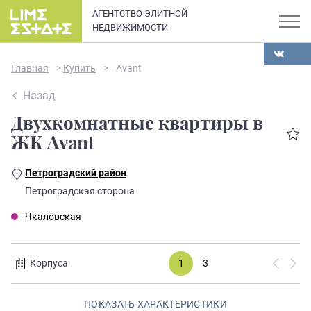
АГЕНТСТВО ЭЛИТНОЙ
НЕДВИЖИМОСТИ
Главная
>
Купить
>
Avant
Назад
Двухкомнатные квартиры в
О компании
ЖК Avant
Карьера
Петроградский район
Элитная недвижимость в
Петроградская сторона
Новости и статьи
Санкт-Петербурге: каталог
Чкаловская
квартир и апартаментов
Отзывы
премиум-класса
Корпуса
1
3
Продать
ПОКАЗАТЬ ХАРАКТЕРИСТИКИ
Сдать