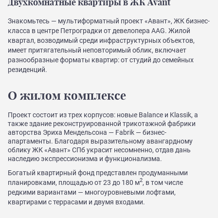
Двухкомнатные квартиры в ЖК Avant
Знакомьтесь — мультиформатный проект «Авант», ЖК бизнес-
класса в центре Петроградки от девелопера AAG. Жилой
квартал, возводимый среди инфраструктурных объектов,
имеет притягательный неповторимый облик, включает
разнообразные форматы квартир: от студий до семейных
резиденций.
О жилом комплексе
Проект состоит из трех корпусов: новые Balance и Klassik, а
также здание реконструированной трикотажной фабрики
авторства Эриха Мендельсона — Fabrik — бизнес-
апартаменты. Благодаря выразительному авангардному
облику ЖК «Авант» СПб украсит несомненно, отдав дань
наследию экспрессионизма и функционализма.
Богатый квартирный фонд представлен продуманными
2
планировками, площадью от 23 до 180 м
, в том числе
редкими вариантами — многоуровневыми лофтами,
квартирами с террасами и двумя входами.