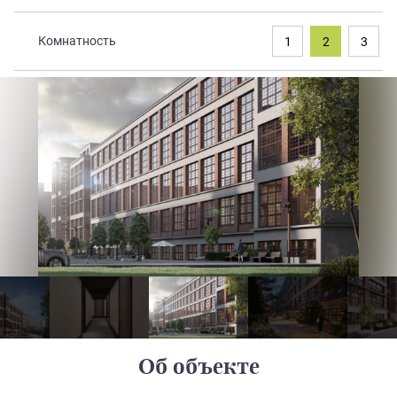
Закрытые продажи
Комнатность
1
2
3
Об объекте