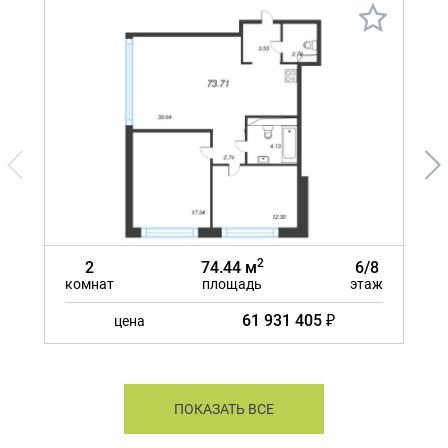
2
2
74.44 м
6/8
комнат
площадь
этаж
ком
61 931 405 ₽
цена
ПОКАЗАТЬ ВСЕ