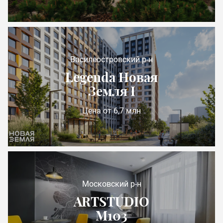
Василеостровский р-н
Legenda Новая
Земля I
Цена от 6,7 млн
Московский р-н
ARTSTUDIO
М103