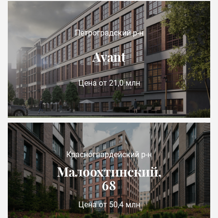
Петроградский р-н
Avant
Цена от 21,0 млн
Красногвардейский р-н
Малоохтинский,
68
Цена от 50,4 млн