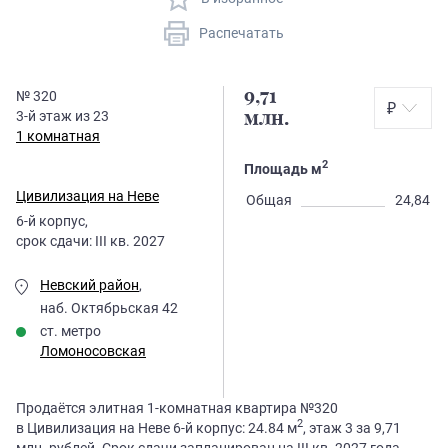
Распечатать
9,71
№
320
₽
3
-й этаж из
23
млн.
1 комнатная
2
Площадь м
Цивилизация на Неве
Общая
24,84
6
-й корпус,
срок сдачи:
III кв. 2027
Невский район
,
наб. Октябрьская 42
ст. метро
Ломоносовская
Продаётся элитная 1-комнатная квартира №320
2
в Цивилизация на Неве 6-й корпус: 24.84 м
, этаж 3 за 9,71
млн. рублей. Срок сдачи запланирован на III кв. 2027 года.