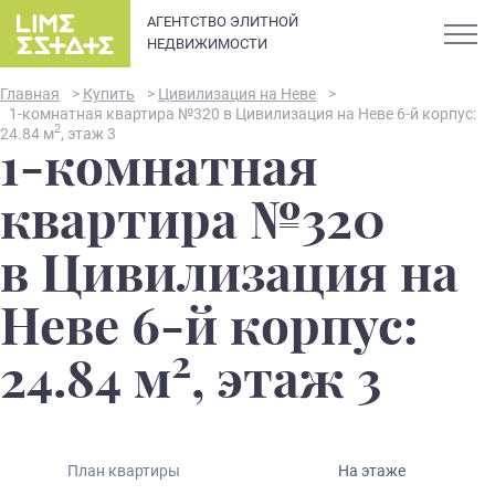
АГЕНТСТВО ЭЛИТНОЙ
НЕДВИЖИМОСТИ
Главная
>
Купить
>
Цивилизация на Неве
>
1-комнатная квартира №320 в Цивилизация на Неве 6-й корпус:
2
24.84 м
, этаж 3
1-комнатная
О компании
квартира №320
Карьера
в Цивилизация на
Элитная недвижимость в
Новости и статьи
Неве 6-й корпус:
Санкт-Петербурге: каталог
квартир и апартаментов
2
Отзывы
24.84 м
, этаж 3
премиум-класса
Продать
План квартиры
На этаже
Сдать