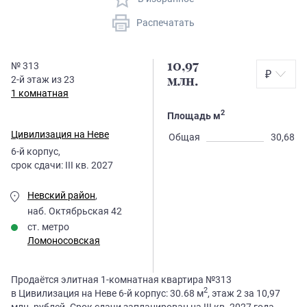
Распечатать
10,97
№
313
₽
2
-й этаж из
23
млн.
1 комнатная
2
Площадь м
Цивилизация на Неве
Общая
30,68
6
-й корпус,
срок сдачи:
III кв. 2027
Невский район
,
наб. Октябрьская 42
ст. метро
Ломоносовская
Продаётся элитная 1-комнатная квартира №313
2
в Цивилизация на Неве 6-й корпус: 30.68 м
, этаж 2 за 10,97
млн. рублей. Срок сдачи запланирован на III кв. 2027 года.