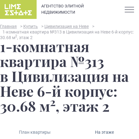
АГЕНТСТВО ЭЛИТНОЙ
НЕДВИЖИМОСТИ
Главная
>
Купить
>
Цивилизация на Неве
>
1-комнатная квартира №313 в Цивилизация на Неве 6-й корпус:
2
30.68 м
, этаж 2
1-комнатная
О компании
квартира №313
Карьера
в Цивилизация на
Элитная недвижимость в
Новости и статьи
Неве 6-й корпус:
Санкт-Петербурге: каталог
квартир и апартаментов
2
Отзывы
30.68 м
, этаж 2
премиум-класса
Продать
План квартиры
На этаже
Сдать