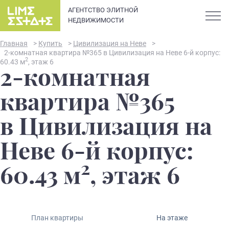
АГЕНТСТВО ЭЛИТНОЙ
НЕДВИЖИМОСТИ
Главная
>
Купить
>
Цивилизация на Неве
>
2-комнатная квартира №365 в Цивилизация на Неве 6-й корпус:
2
60.43 м
, этаж 6
2-комнатная
О компании
квартира №365
Карьера
в Цивилизация на
Элитная недвижимость в
Новости и статьи
Неве 6-й корпус:
Санкт-Петербурге: каталог
квартир и апартаментов
2
Отзывы
60.43 м
, этаж 6
премиум-класса
Продать
План квартиры
На этаже
Сдать