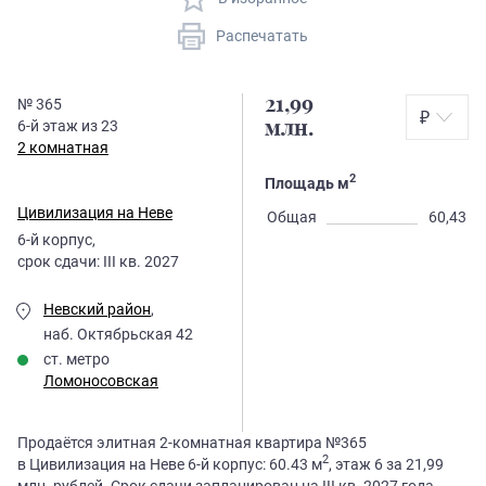
Распечатать
21,99
№
365
₽
6
-й этаж из
23
млн.
2 комнатная
2
Площадь м
Цивилизация на Неве
Общая
60,43
6
-й корпус,
срок сдачи:
III кв. 2027
Невский район
,
наб. Октябрьская 42
ст. метро
Ломоносовская
Продаётся элитная 2-комнатная квартира №365
2
в Цивилизация на Неве 6-й корпус: 60.43 м
, этаж 6 за 21,99
млн. рублей. Срок сдачи запланирован на III кв. 2027 года.