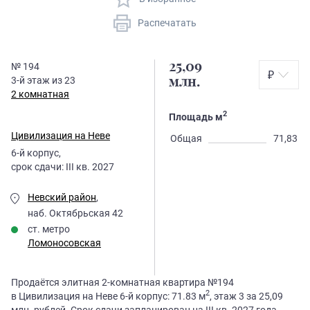
Распечатать
25,09
№
194
₽
3
-й этаж из
23
млн.
2 комнатная
2
Площадь м
Цивилизация на Неве
Общая
71,83
6
-й корпус,
срок сдачи:
III кв. 2027
Невский район
,
наб. Октябрьская 42
ст. метро
Ломоносовская
Продаётся элитная 2-комнатная квартира №194
2
в Цивилизация на Неве 6-й корпус: 71.83 м
, этаж 3 за 25,09
млн. рублей. Срок сдачи запланирован на III кв. 2027 года.