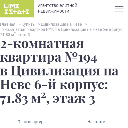
АГЕНТСТВО ЭЛИТНОЙ
НЕДВИЖИМОСТИ
Главная
>
Купить
>
Цивилизация на Неве
>
2-комнатная квартира №194 в Цивилизация на Неве 6-й корпус:
2
71.83 м
, этаж 3
2-комнатная
О компании
квартира №194
Карьера
в Цивилизация на
Элитная недвижимость в
Новости и статьи
Неве 6-й корпус:
Санкт-Петербурге: каталог
квартир и апартаментов
2
Отзывы
71.83 м
, этаж 3
премиум-класса
Продать
План квартиры
На этаже
Сдать