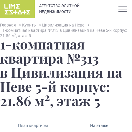
АГЕНТСТВО ЭЛИТНОЙ
НЕДВИЖИМОСТИ
Главная
>
Купить
>
Цивилизация на Неве
>
1-комнатная квартира №313 в Цивилизация на Неве 5-й корпус:
2
21.86 м
, этаж 5
1-комнатная
О компании
квартира №313
Карьера
в Цивилизация на
Элитная недвижимость в
Новости и статьи
Неве 5-й корпус:
Санкт-Петербурге: каталог
квартир и апартаментов
2
Отзывы
21.86 м
, этаж 5
премиум-класса
Продать
План квартиры
На этаже
Сдать