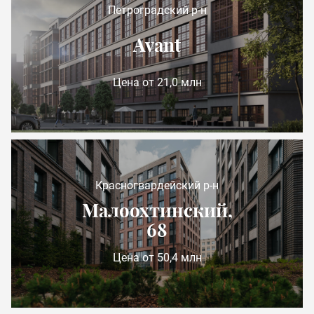
Петроградский р-н
Avant
Цена от 21,0 млн
Красногвардейский р-н
Малоохтинский,
68
Цена от 50,4 млн