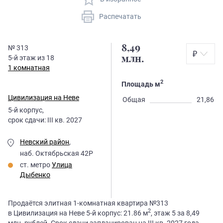
Распечатать
8,49
№
313
₽
5
-й этаж из
18
млн.
1 комнатная
2
Площадь м
Цивилизация на Неве
Общая
21,86
5
-й корпус,
срок сдачи:
III кв. 2027
Невский район
,
наб. Октябрьская 42Р
ст. метро
Улица
Дыбенко
Продаётся элитная 1-комнатная квартира №313
2
в Цивилизация на Неве 5-й корпус: 21.86 м
, этаж 5 за 8,49
млн. рублей. Срок сдачи запланирован на III кв. 2027 года.