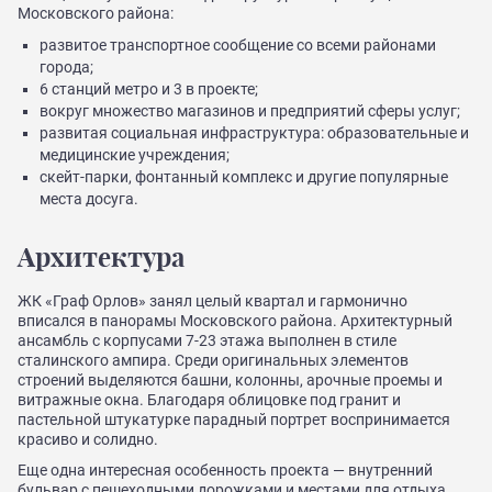
Московского района:
развитое транспортное сообщение со всеми районами
города;
6 станций метро и 3 в проекте;
вокруг множество магазинов и предприятий сферы услуг;
развитая социальная инфраструктура: образовательные и
медицинские учреждения;
скейт-парки, фонтанный комплекс и другие популярные
места досуга.
Архитектура
ЖК «Граф Орлов» занял целый квартал и гармонично
вписался в панорамы Московского района. Архитектурный
ансамбль с корпусами 7-23 этажа выполнен в стиле
сталинского ампира. Среди оригинальных элементов
строений выделяются башни, колонны, арочные проемы и
витражные окна. Благодаря облицовке под гранит и
пастельной штукатурке парадный портрет воспринимается
красиво и солидно.
Еще одна интересная особенность проекта — внутренний
бульвар с пешеходными дорожками и местами для отдыха,