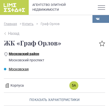
АГЕНТСТВО ЭЛИТНОЙ
НЕДВИЖИМОСТИ
Главная
>
Купить
>
Граф Орлов
Назад
ЖК «Граф Орлов»
О компании
Московский район
Карьера
Московский проспект
Элитная недвижимость в
Новости и статьи
Московская
Санкт-Петербурге: каталог
квартир и апартаментов
Отзывы
премиум-класса
Корпуса
5А
Продать
ПОКАЗАТЬ ХАРАКТЕРИСТИКИ
Сдать