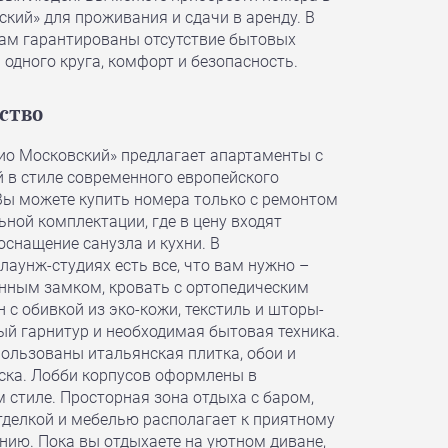
кий» для проживания и сдачи в аренду. В
ам гарантированы отсутствие бытовых
 одного круга, комфорт и безопасность.
ство
ио Московский» предлагает апартаменты с
й в стиле современного европейского
ы можете купить номера только с ремонтом
ной комплектации, где в цену входят
оснащение санузла и кухни. В
аунж-студиях есть все, что вам нужно –
онным замком, кровать с ортопедическим
 с обивкой из эко-кожи, текстиль и шторы-
ый гарнитур и необходимая бытовая техника.
пользованы итальянская плитка, обои и
ска. Лобби корпусов оформлены в
 стиле. Просторная зона отдыха с баром,
тделкой и мебелью располагает к приятному
ию. Пока вы отдыхаете на уютном диване,