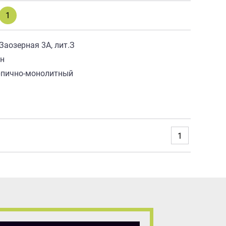
1
 Заозерная 3А, лит.З
ан
рпично-монолитный
1
1