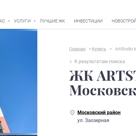
АС
УСЛУГИ
ЛУЧШИЕ ЖК
ИНВЕСТИЦИИ
НОВОСТРОЙ
В избранное
Главная
>
Купить
>
ArtStudio
К результатам поиска
ЖК ARTS
Московс
Московский район
ул. Заозерная