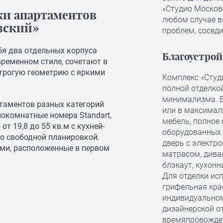
«Студио Московс
ки апартаментов
любом случае в
вский»
проблем, соседи
ебя два отдельных корпуса
Благоустрой
ременном стиле, сочетают в
трогую геометрию с яркими
Комплекс «Студ
полной отделко
минимализма. В
таментов разных категорий
или в максималь
нокомнатные номера Standart,
мебель, полное 
ю от 19,8 до 55 кв.м с кухней-
оборудованных л
со свободной планировкой.
дверь с электр
ми, расположенные в первом
матрасом, диван
блэкаут, кухонн
Для отделки ис
грифельная кра
индивидуальном
дизайнерской о
времяпровожден