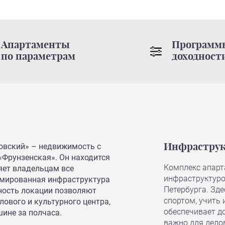
Апартаменты
Программ
по параметрам
доходност
овский» – недвижимость с
Инфраструк
«Фрунзенская». Он находится
Комплекс апарт
яет владельцам все
инфраструктуро
рмированная инфраструктура
Петербурга. Зде
ность локации позволяют
спортом, учить 
лового и культурного центра,
обеспечивает до
ине за полчаса.
важно для дело