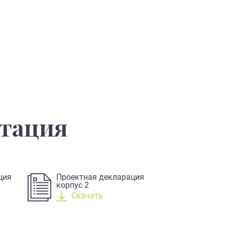
нтация
ция
Проектная декларация
корпус 2
Скачать
 в