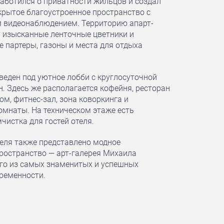
аботился о приватности жильцов и создал
акрытое благоустроенное пространство с
 видеонаблюдением. Территорию апарт-
 изысканные ленточные цветники и
 партеры, газоны и места для отдыха
веден под уютное лобби с круглосуточной
. Здесь же располагается кофейня, ресторан
м, фитнес-зал, зона коворкинга и
омнаты. На техническом этаже есть
чистка для гостей отеля.
теля также представлено модное
ространство — арт-галерея Михаила
го из самых знаменитых и успешных
ременности.