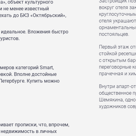
Застройщик поз
а», объект культурного
вокруг отеля з
и не менее известный
круглосуточным
ехать до БКЗ «Октябрьский»,
отеля украшают
орнаментальные
 идеальное. Вложения быстро
постояльцев.
уристов.
Первый этаж от
стойкой ресепшн
с открытым баро
переговорные к
меров категорий Smart,
прачечная и хим
ровкой. Вполне достойные
-Петербурге. Купить можно
Внутри апарт-о
общественное п
Шемякина, одно
художников сов
вает прописки, что, впрочем,
 недвижимость в личных