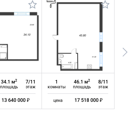
2
2
34.1 м
7/11
1
46.1 м
8/11
1
площадь
этаж
комнаты
площадь
этаж
комна
13 640 000 ₽
17 518 000 ₽
цена
цен