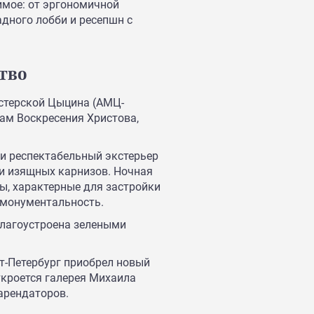
имое: от эргономичной
дного лобби и ресепшн с
тво
астерской Цыцина (АМЦ-
рам Воскресения Христова,
и респектабельный экстерьер
 и изящных карнизов. Ночная
ы, характерные для застройки
 монументальность.
благоустроена зелеными
кт-Петербург приобрел новый
ткроется галерея Михаила
арендаторов.