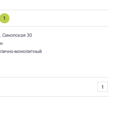
1
. Синопская 30
ан
рпично-монолитный
8
1