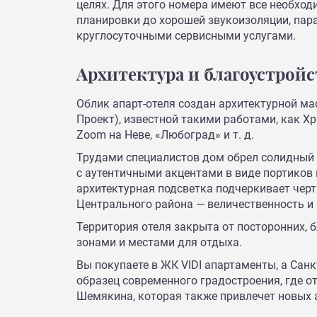
целях. Для этого номера имеют все необход
планировки до хорошей звукоизоляции, пара
круглосуточными сервисными услугами.
Архитектура и благоустройс
Облик апарт-отеля создан архитектурной м
Проект), известной такими работами, как Х
Zoom на Неве, «Любоград» и т. д.
Трудами специалистов дом обрел солидный 
с аутентичными акцентами в виде портиков
архитектурная подсветка подчеркивает черт
Центрального района — величественность и
Территория отеля закрыта от посторонних, 
зонами и местами для отдыха.
Вы покупаете в ЖК VIDI апартаменты, а Сан
образец современного градостроения, где о
Шемякина, которая также привлечет новых 