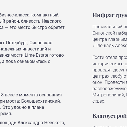
бизнес-класса, компактный,
Инфраструк
й район, близость Невского
Премиальный ап
ка — это место быстро обретет
Синопской набе
центра главным
кт-Петербург, Синопская
«Площадь Алекс
 надежных инвестиций и
вижимости Lime Estate готово
Гости отеля пр
 а пока ознакомьтесь с
исторического 
проводят досуг 
центрах, любую
окон. Провести
расположенные 
18 веке с момента основания
Митрополичий, 
ри моста: Большеохтинский,
сквер.
 Это удобно в плане
время.
Благоустрой
Площадь Александра Невского,