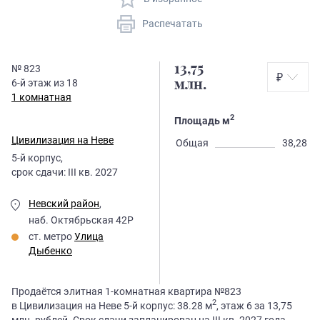
Распечатать
13,75
№
823
₽
6
-й этаж из
18
млн.
1 комнатная
2
Площадь м
Цивилизация на Неве
Общая
38,28
5
-й корпус,
срок сдачи:
III кв. 2027
Невский район
,
наб. Октябрьская 42Р
ст. метро
Улица
Дыбенко
Продаётся элитная 1-комнатная квартира №823
2
в Цивилизация на Неве 5-й корпус: 38.28 м
, этаж 6 за 13,75
млн. рублей. Срок сдачи запланирован на III кв. 2027 года.