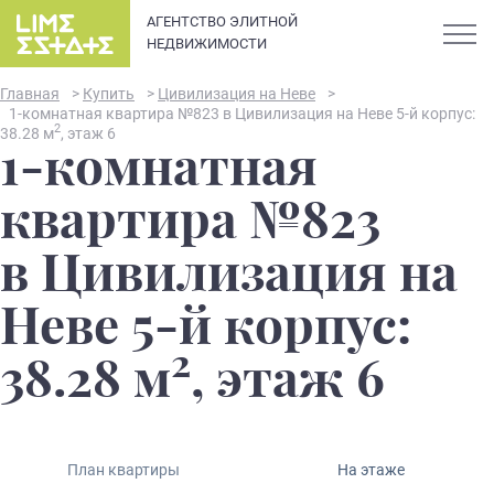
АГЕНТСТВО ЭЛИТНОЙ
НЕДВИЖИМОСТИ
Главная
>
Купить
>
Цивилизация на Неве
>
1-комнатная квартира №823 в Цивилизация на Неве 5-й корпус:
2
38.28 м
, этаж 6
1-комнатная
О компании
квартира №823
Карьера
в Цивилизация на
Элитная недвижимость в
Новости и статьи
Неве 5-й корпус:
Санкт-Петербурге: каталог
квартир и апартаментов
2
Отзывы
38.28 м
, этаж 6
премиум-класса
Продать
План квартиры
На этаже
Сдать