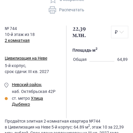
Распечатать
22,39
№
744
₽
10
-й этаж из
18
млн.
2 комнатная
2
Площадь м
Цивилизация на Неве
Общая
64,89
5
-й корпус,
срок сдачи:
III кв. 2027
Невский район
,
наб. Октябрьская 42Р
ст. метро
Улица
Дыбенко
Продаётся элитная 2-комнатная квартира №744
2
в Цивилизация на Неве 5-й корпус: 64.89 м
, этаж 10 за 22,39
млн. рублей. Срок сдачи запланирован на III кв. 2027 года.