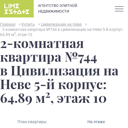
АГЕНТСТВО ЭЛИТНОЙ
НЕДВИЖИМОСТИ
Главная
>
Купить
>
Цивилизация на Неве
>
2-комнатная квартира №744 в Цивилизация на Неве 5-й корпус:
2
64.89 м
, этаж 10
2-комнатная
О компании
квартира №744
Карьера
в Цивилизация на
Элитная недвижимость в
Новости и статьи
Неве 5-й корпус:
Санкт-Петербурге: каталог
квартир и апартаментов
2
Отзывы
64.89 м
, этаж 10
премиум-класса
Продать
План квартиры
На этаже
Сдать