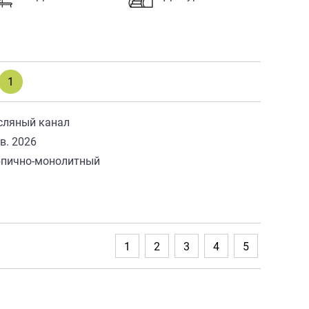
1
сляный канал
кв. 2026
рпично-монолитный
7
1
2
3
4
5