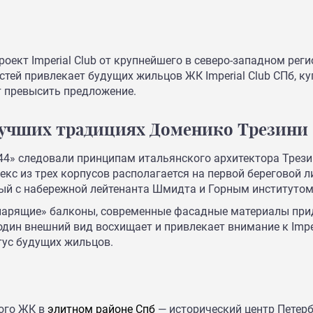
кт Imperial Club от крупнейшего в северо-западном регио
ей привлекает будущих жильцов ЖК Imperial Club СПб, ку
т превысить предложение.
лучших традициях Доменико Трезини
44» следовали принципам итальянского архитектора Трези
кс из трех корпусов располагается на первой береговой 
ый с набережной лейтенанта Шмидта и Горным институтом
«парящие» балконы, современные фасадные материалы пр
дин внешний вид восхищает и привлекает внимание к Imperi
тус будущих жильцов.
ого ЖК в
элитном районе Спб
— исторический центр Петерб