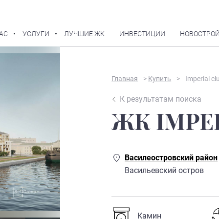
АС
УСЛУГИ
ЛУЧШИЕ ЖК
ИНВЕСТИЦИИ
НОВОСТРОЙ
В избранное
Главная
>
Купить
>
Imperial cl
К результатам поиска
ЖК IMPE
Василеостровский район
Васильевский остров
Камин