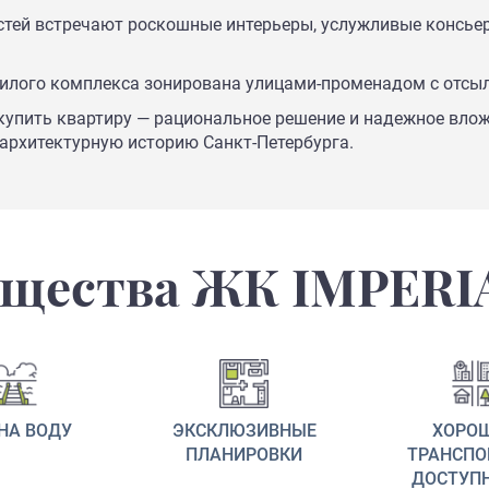
остей встречают роскошные интерьеры, услужливые консье
илого комплекса зонирована улицами-променадом с отсылк
б, купить квартиру — рациональное решение и надежное вло
 архитектурную историю Санкт-Петербурга.
щества ЖК IMPERI
НА ВОДУ
ЭКСКЛЮЗИВНЫЕ
ХОРО
ПЛАНИРОВКИ
ТРАНСПО
ДОСТУП