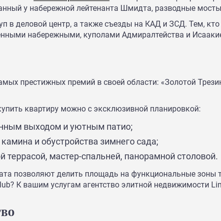
анный у набережной лейтенанта Шмидта, разводные мосты,
 в деловой центр, а также съезды на КАД и ЗСД. Тем, кто
енными набережными, куполами Адмиралтейства и Исаакие
амых престижных премий в своей области: «Золотой Трези
, купить квартиру можно с эксклюзивной планировкой:
енным выходом и уютным патио;
камина и обустройства зимнего сада;
й террасой, мастер-спальней, панорамной столовой.
та позволяют делить площадь на функциональные зоны та
lub? К вашим услугам агентство элитной недвижимости Lim
тво