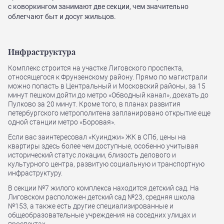
с коворкингом занимают две секции, чем значительно
облегчают быт и досуг жильцов.
Инфраструктура
Комплекс строится на участке Лиговского проспекта,
относящегося к Фрунзенскому району. Прямо по магистрали
можно попасть в Центральный и Московский районы, за 15
минут пешком дойти до метро «Обводный канал», доехать до
Пулково за 20 минут. Кроме того, в планах развития
петербургского метрополитена запланировано открытие еще
одной станции метро «Боровая».
Если вас заинтересовал «Куинджи» ЖК в СПб, цены на
квартиры здесь более чем доступные, особенно учитывая
исторический статус локации, близость делового и
культурного центра, развитую социальную и транспортную
инфраструктуру.
В секции №7 жилого комплекса находится детский сад. На
Лиговском расположен детский сад №23, средняя школа
№153, а также есть другие специализированные и
общеобразовательные учреждения на соседних улицах и
проспектах.