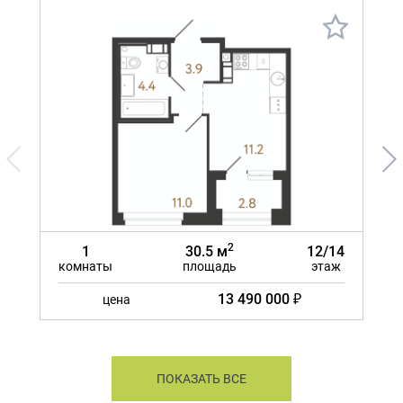
2
1
30.5 м
12/14
комнаты
площадь
этаж
ко
13 490 000 ₽
цена
ПОКАЗАТЬ ВСЕ