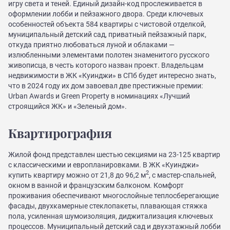
игру света и теней. Единый дизайн-код прослеживается в
оформлении лобби и пейзажного двора. Среди ключевых
особенностей объекта 584 квартиры с чистовой отделкой,
муниципальный детский сад, приватный пейзажный парк,
откуда приятно любоваться луной и облаками —
излюбленными элементами полотен знаменитого русского
живописца, в честь которого назван проект. Владельцам
недвижимости в ЖК «Куинджи» в СПб будет интересно знать,
что в 2024 году их дом завоевал две престижные премии:
Urban Awards и Green Property в номинациях «Лучший
строящийся ЖК» и «Зеленый дом».
Квартирография
Жилой фонд представлен шестью секциями на 23-125 квартир
с классическими и европланировками. В ЖК «Куинджи»
2
купить квартиру можно от 21,8 до 96,2 м
, с мастер-спальней,
окном в ванной и французским балконом. Комфорт
проживания обеспечивают многослойные теплосберегающие
фасады, двухкамерные стеклопакеты, плавающая стяжка
пола, усиленная шумоизоляция, диджитализация ключевых
процессов. Муниципальный детский сад и двухэтажный лобби