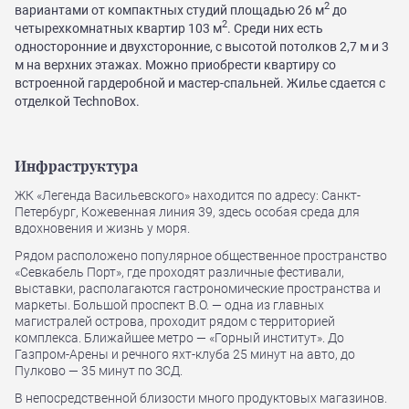
2
вариантами от компактных студий площадью 26 м
до
2
четырехкомнатных квартир 103 м
. Среди них есть
односторонние и двухсторонние, с высотой потолков 2,7 м и 3
м на верхних этажах. Можно приобрести квартиру со
встроенной гардеробной и мастер-спальней. Жилье сдается с
отделкой TechnoBox.
Инфраструктура
ЖК «Легенда Васильевского» находится по адресу: Санкт-
Петербург, Кожевенная линия 39, здесь особая среда для
вдохновения и жизнь у моря.
Рядом расположено популярное общественное пространство
«Севкабель Порт», где проходят различные фестивали,
выставки, располагаются гастрономические пространства и
маркеты. Большой проспект В.О. — одна из главных
магистралей острова, проходит рядом с территорией
комплекса. Ближайшее метро — «Горный институт». До
Газпром-Арены и речного яхт-клуба 25 минут на авто, до
Пулково — 35 минут по ЗСД.
В непосредственной близости много продуктовых магазинов.