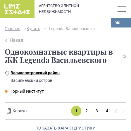
АГЕНТСТВО ЭЛИТНОЙ
НЕДВИЖИМОСТИ
Главная
>
Купить
>
Legenda Васильевского
Назад
Однокомнатные квартиры в
О компании
ЖК Legenda Васильевского
Карьера
Василеостровский район
Элитная недвижимость в
Васильевский остров
Новости и статьи
Санкт-Петербурге: каталог
Горный Институт
квартир и апартаментов
Отзывы
премиум-класса
Корпуса
1
2
3
4
5
6
Продать
ПОКАЗАТЬ ХАРАКТЕРИСТИКИ
Сдать