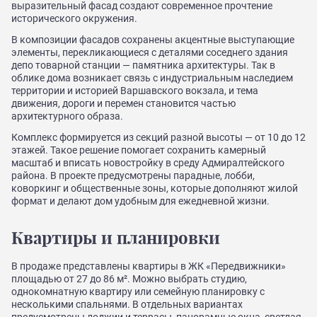
выразительный фасад создают современное прочтение
исторического окружения.
В композиции фасадов сохранены акцентные выступающие
элементы, перекликающиеся с деталями соседнего здания
депо товарной станции — памятника архитектуры. Так в
облике дома возникает связь с индустриальным наследием
территории и историей Варшавского вокзала, и тема
движения, дороги и перемен становится частью
архитектурного образа.
Комплекс формируется из секций разной высоты — от 10 до 12
этажей. Такое решение помогает сохранить камерный
масштаб и вписать новостройку в среду Адмиралтейского
района. В проекте предусмотрены парадные, лобби,
коворкинг и общественные зоны, которые дополняют жилой
формат и делают дом удобным для ежедневной жизни.
Квартиры и планировки
В продаже представлены квартиры в ЖК «Передвижники»
площадью от 27 до 86 м². Можно выбрать студию,
однокомнатную квартиру или семейную планировку с
несколькими спальнями. В отдельных вариантах
предусмотрены лоджии и террасы, панорамные окна, светлая