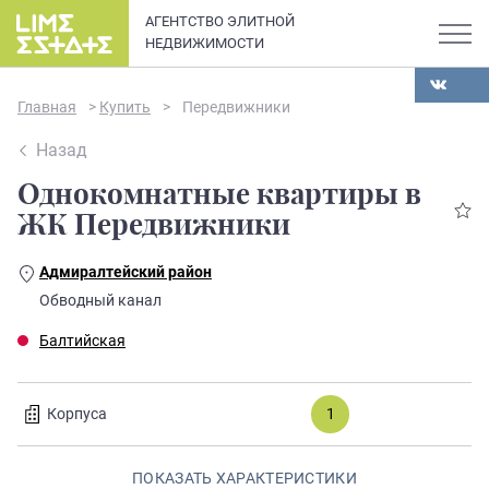
АГЕНТСТВО ЭЛИТНОЙ
НЕДВИЖИМОСТИ
Главная
>
Купить
>
Передвижники
Назад
Однокомнатные квартиры в
О компании
ЖК Передвижники
Карьера
Адмиралтейский район
Элитная недвижимость в
Обводный канал
Новости и статьи
Санкт-Петербурге: каталог
Балтийская
квартир и апартаментов
Отзывы
премиум-класса
Корпуса
1
Продать
ПОКАЗАТЬ ХАРАКТЕРИСТИКИ
Сдать