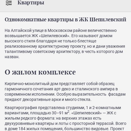
Квартиры
Однокомнатные квартиры в ЖК Шепилевский
На Алтайской улице в Московском районе величественно
возвышается ЖК «Шепилевский». Его называют домом
высокого стиля благодаря не только блестяще
реализованному архитектурному проекту, но и дани уважения
талантливому советскому архитектору, в честь которого дом
назван.
О жилом комплексе
Кирпично-монолитный дом представляет собой образец
гармоничного сочетания арт-деко и сталинского ампира в
современном исполнении. Особую выразительность фасадам
придают декоративные арки и много стекла.
Квартирография представлена студиями, 1 и 2-комнатными
2
вариантами, площадью 30–91 м
. «Шепилевский» — ЖК с
жильем редкого формата: на верхних этажах есть
двухуровневые квартиры и лоты с просторной террасой. Всего
в доме 184 жилых помещения, большинство видовые. Проект