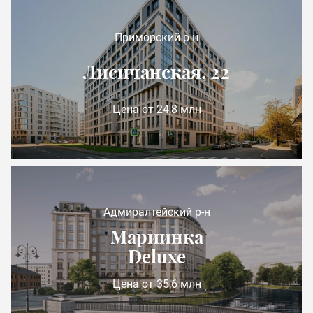
Приморский р-н
Лисичанская, 22
Цена от 24,8 млн
Адмиралтейский р-н
Мариинка
Deluxe
Цена от 35,6 млн