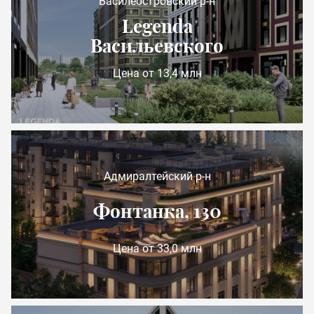
Василеостровский р-н
Legenda
Васильевского
Цена от 13,4 млн
Адмиралтейский р-н
Фонтанка, 130
Цена от 33,0 млн