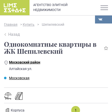
АГЕНТСТВО ЭЛИТНОЙ
НЕДВИЖИМОСТИ
Главная
>
Купить
>
Шепилевский
Назад
Однокомнатные квартиры в
О компании
ЖК Шепилевский
Карьера
Московский район
Элитная недвижимость в
Алтайская ул.
Новости и статьи
Санкт-Петербурге: каталог
Московская
квартир и апартаментов
Отзывы
премиум-класса
Продать
Сдать
Корпуса
1