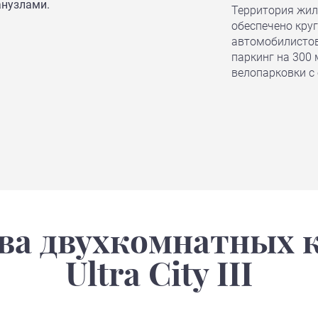
анузлами.
Территория жил
обеспечено кру
автомобилистов
паркинг на 300 
велопарковки с
а двухкомнатных 
Ultra City III