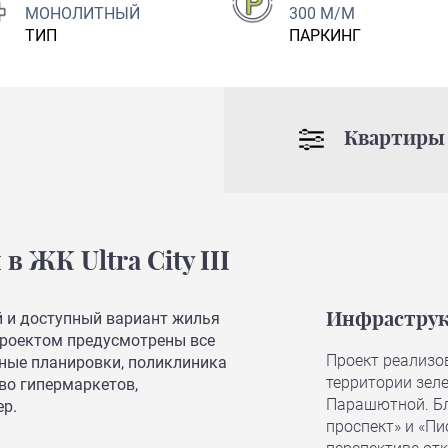
МОНОЛИТНЫЙ
300 М/М
ТИП
ПАРКИНГ
Квартиры 
ЖК Ultra City III
 и доступный вариант жилья
Инфраструк
 Проектом предусмотрены все
Проект реализо
ные планировки, поликлиника
территории зел
тво гипермаркетов,
Парашютной. Бл
р.
проспект» и «Пи