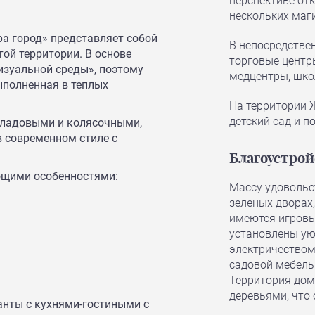
перспективе от
нескольких маг
ра город» представляет собой
В непосредствен
той территории. В основе
торговые центры
зуальной среды», поэтому
медцентры, шко
ыполненная в теплых
На территории 
детский сад и п
кладовыми и колясочными,
 современном стиле с
Благоустрой
ующими особенностями:
Массу удовольс
зеленых дворах
имеются игровы
установлены ую
электричеством,
садовой мебель
Территория до
деревьями, что
нты с кухнями-гостиными с