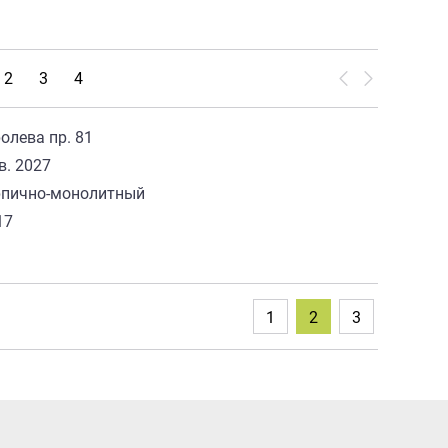
2
3
4
олева пр. 81
кв. 2027
рпично-монолитный
17
8
1
2
3