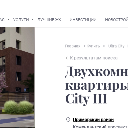
АС
УСЛУГИ
ЛУЧШИЕ ЖК
ИНВЕСТИЦИИ
НОВОСТРОЙ
В избранное
Главная
>
Купить
>
Ultra City II
К результатам поиска
Двухком
квартиры
City III
Приморский район
Комендантский проспект