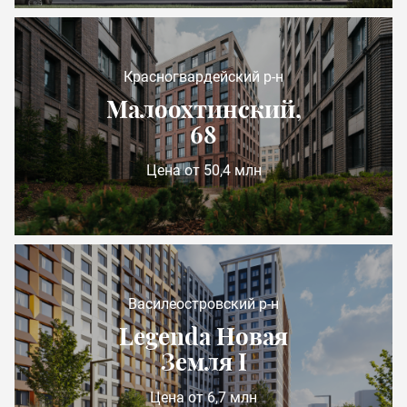
Красногвардейский р-н
Малоохтинский,
68
Цена от 50,4 млн
Василеостровский р-н
Legenda Новая
Земля I
Цена от 6,7 млн