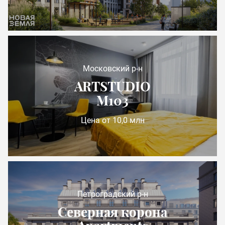
Московский р-н
ARTSTUDIO
М103
Цена от 10,0 млн
Петроградский р-н
Северная корона