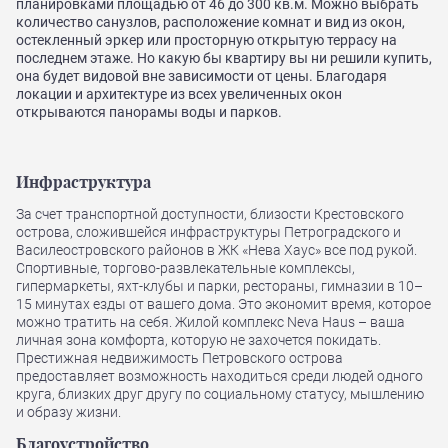
планировками площадью от 46 до 300 кв.м. Можно выбрать
количество санузлов, расположение комнат и вид из окон,
остекленный эркер или просторную открытую террасу на
последнем этаже. Но какую бы квартиру вы ни решили купить,
она будет видовой вне зависимости от цены. Благодаря
локации и архитектуре из всех увеличенных окон
открываются панорамы воды и парков.
Инфраструктура
За счет транспортной доступности, близости Крестовского
острова, сложившейся инфраструктуры Петроградского и
Василеостровского районов в ЖК «Нева Хаус» все под рукой.
Спортивные, торгово-развлекательные комплексы,
гипермаркеты, яхт-клубы и парки, рестораны, гимназии в 10–
15 минутах езды от вашего дома. Это экономит время, которое
можно тратить на себя. Жилой комплекс Neva Haus – ваша
личная зона комфорта, которую не захочется покидать.
Престижная недвижимость Петровского острова
предоставляет возможность находиться среди людей одного
круга, близких друг другу по социальному статусу, мышлению
и образу жизни.
Благоустройство