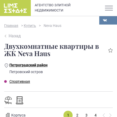
АГЕНТСТВО ЭЛИТНОЙ
НЕДВИЖИМОСТИ
Главная
>
Купить
>
Neva Haus
Назад
Двухкомнатные квартиры в
О компании
ЖК Neva Haus
Карьера
Петроградский район
Элитная недвижимость в
Петровский остров
Новости и статьи
Санкт-Петербурге: каталог
Спортивная
квартир и апартаментов
Отзывы
премиум-класса
Продать
Сдать
Корпуса
1
2
3
4
5
6