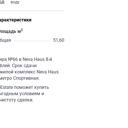
воду
арактеристики
2
лощадь м
бщая
51,60
ира №66 в Neva Haus 8-й
ублей. Срок сдачи
м жилой комплекс Neva Haus
 метро Спортивная.
Estate поможет купить
выгодным условиям и
истоту сделки.