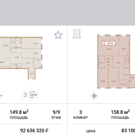
2
2
149.8 м
9/9
3
158.8 м
площадь
этаж
комнат
площадь
92 636 320 ₽
83 10
цена