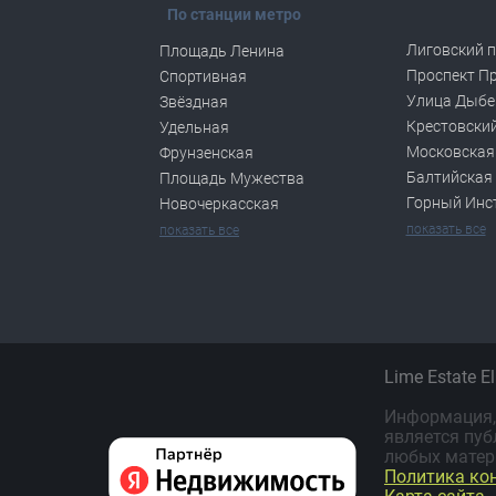
По станции метро
Лиговский п
Площадь Ленина
Проспект П
Спортивная
Улица Дыбе
Звёздная
Крестовский
Удельная
Московская
Фрунзенская
Балтийская
Площадь Мужества
Горный Инс
Новочеркасская
показать все
показать все
Lime Estate E
Информация, 
является пуб
любых матер
Политика ко