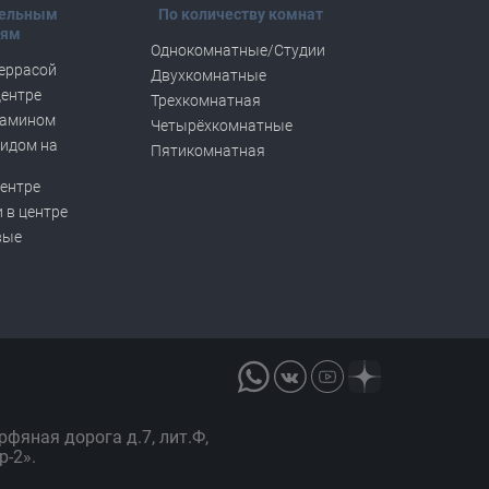
тельным
По количеству комнат
тям
Однокомнатные/Студии
террасой
Двухкомнатные
центре
Трехкомнатная
камином
Четырёхкомнатные
видом на
Пятикомнатная
центре
 в центре
вые
орфяная дорога д.7, лит.Ф,
р-2».