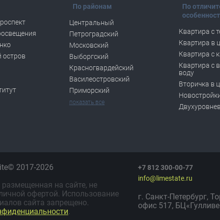
По районам
По отличи
особеннос
роспект
Центральный
Квартира с 
росвещения
Петроградский
Квартира в 
нко
Московский
Квартира с 
 остров
Выборгский
Квартира с 
Красногвардейский
воду
Василеостровский
Вторичка в 
титут
Приморский
Новостройки
показать все
Двухуровне
lite© 2017-2026
+7 812 300-00-77
info@limestate.ru
размещенная на сайте, не
личной офертой. Использование
г. Санкт-Петербург, Т
иалов сайта запрещено.
офис 517, БЦ«Гулливе
нфиденциальности
.