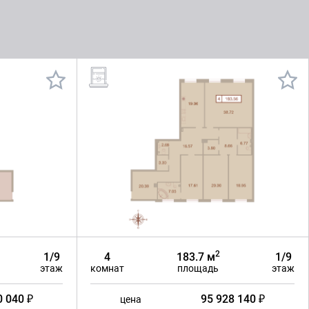
2
1/9
4
183.7 м
1/9
этаж
комнат
площадь
этаж
0 040 ₽
95 928 140 ₽
цена