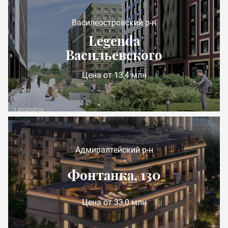
Василеостровский р-н
Legenda
Васильевского
Цена от 13,4 млн
Адмиралтейский р-н
Фонтанка, 130
Цена от 33,0 млн