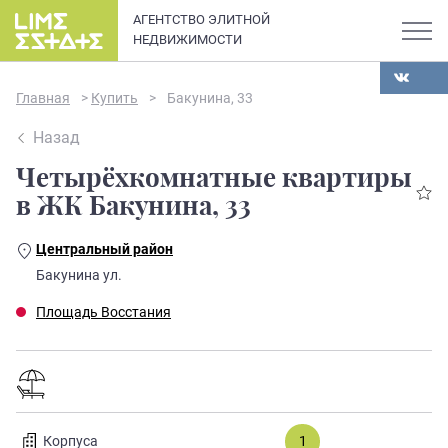
АГЕНТСТВО ЭЛИТНОЙ
НЕДВИЖИМОСТИ
Главная
>
Купить
>
Бакунина, 33
Назад
Четырёхкомнатные квартиры
О компании
в ЖК Бакунина, 33
Карьера
Центральный район
Элитная недвижимость в
Бакунина ул.
Новости и статьи
Санкт-Петербурге: каталог
Площадь Восстания
квартир и апартаментов
Отзывы
премиум-класса
Продать
Сдать
Корпуса
1