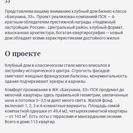
33
Представляем вашему вниманию клубный дом бизнес-класса
«Бакунина, 33». Проект реализован компанией ПСК — 4-
кратным обладателем престижной награды «Надежный
застройщик России». Центральный район, клубный формат,
изысканная архитектура, богатая квартирография — новый
дом обладает всеми характеристиками достойного жилья.
О проекте
Клубный дом в классическом стиле мягко вписался в
застройку исторического центра. Строгость фасадов
смягчают изящные французские балконы, монументальность
здания подчеркивают эркеры и карнизы.
Комфорт проживания в ЖК «Бакунина, 33» ПСК продумал до
мелочей: квартиры здесь правильной геометрии, увеличенные
окна и потолки 3–3,5 м дают много света. Жилой фонд
включает 1, 2, 3 и 4-комнатные варианты. Площадь самой
компактной однушки от 49,4 м2, четырехкомнатной квартиры
2
— от 163 м
. Есть лоты с террасами и мансардными окнами.
Всего в доме 113 квартир.