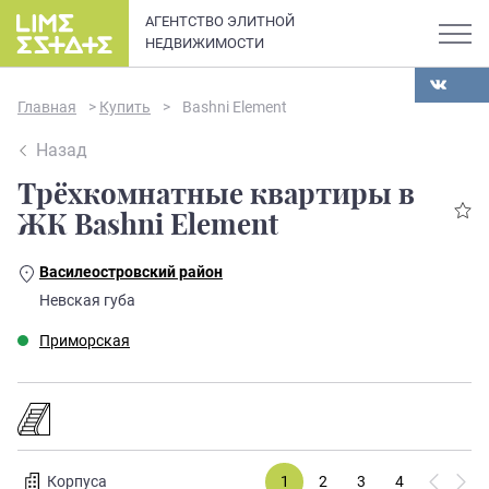
АГЕНТСТВО ЭЛИТНОЙ
НЕДВИЖИМОСТИ
Главная
>
Купить
>
Bashni Element
Назад
Трёхкомнатные квартиры в
О компании
ЖК Bashni Element
Карьера
Василеостровский район
Элитная недвижимость в
Невская губа
Новости и статьи
Санкт-Петербурге: каталог
Приморская
квартир и апартаментов
Отзывы
премиум-класса
Продать
Сдать
Корпуса
1
2
3
4
5