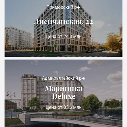
Приморский р-н
Лисичанская, 22
Цена от 24,8 млн
Адмиралтейский р-н
Мариинка
Deluxe
Цена от 35,6 млн