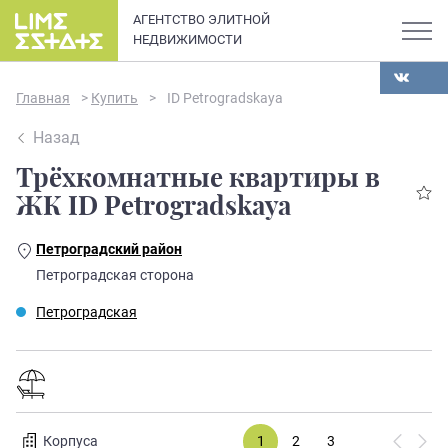
АГЕНТСТВО ЭЛИТНОЙ
НЕДВИЖИМОСТИ
Главная
>
Купить
>
ID Petrogradskaya
Назад
Трёхкомнатные квартиры в
О компании
ЖК ID Petrogradskaya
Карьера
Петроградский район
Элитная недвижимость в
Петроградская сторона
Новости и статьи
Санкт-Петербурге: каталог
Петроградская
квартир и апартаментов
Отзывы
премиум-класса
Продать
Сдать
Корпуса
1
2
3