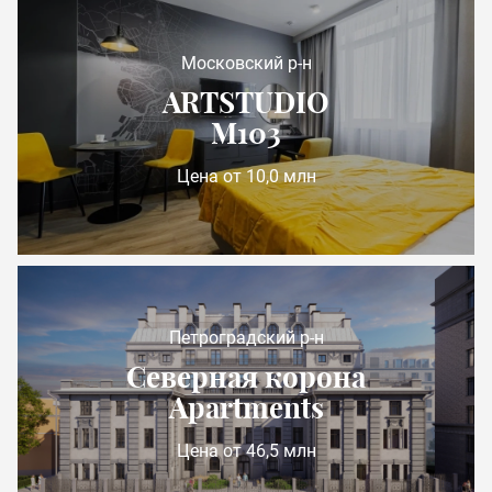
Московский р-н
ARTSTUDIO
М103
Цена от 10,0 млн
Петроградский р-н
Северная корона
Apartments
Цена от 46,5 млн