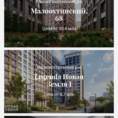
Красногвардейский р-н
Малоохтинский,
68
Цена от 50,4 млн
Василеостровский р-н
Legenda Новая
Земля I
Цена от 6,7 млн