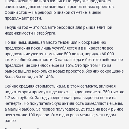
Предложение элитного жилья в Петербурге продолжает
снижаться даже после вывода на рынок новых проектов.
Закрытые продажи
Общий сток — на рекордно низкой отметке, а цены
продолжают расти.
Текущий год — это год антирекордов для рынка элитной
недвижимости Петербурга.
По данным, имевшая место тенденция к сокращению
предложения пока лишь усугубляется и в III квартале все
предложение уже чуть меньше 500 лотов, порядка 60 000
кв.м. в общей сложности. С начала года и без того небольшое
предложение снизилось ещё на 15%. Это при том, что на
рынок вышло несколько новых проектов, без них сокращение
было бы порядка 30–40%.
Сейчас средняя стоимость кв.м. в этом сегменте, включая
подкатегории премиум и де-люкс, — в диапазоне от 750 тыс. до
1.2 млн рублей. За год усреднённая цена выросла почти на
четверть. Но покупательскую активность замедляют не цены,
а малый выбор. За первое полугодие 2025 года на всём рынке
всего около 100 сделок. Это в два раза меньше, чем годом
ранее.