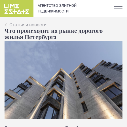
АГЕНТСТВО ЭЛИТНОЙ
НЕДВИЖИМОСТИ
Статьи и новости
Что происходит на рынке дорогого
жилья Петербурга
О компании
Карьера
Элитная недвижимость в
Новости и статьи
Санкт-Петербурге: каталог
квартир и апартаментов
Отзывы
премиум-класса
Продать
Сдать