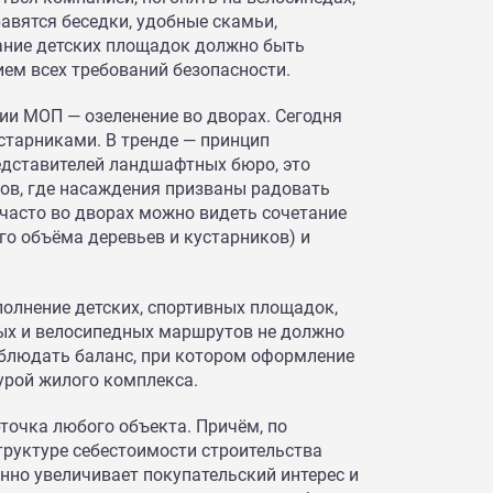
равятся беседки, удобные скамьи,
ание детских площадок должно быть
ем всех требований безопасности.
и МОП — озеленение во дворах. Сегодня
устарниками. В тренде — принцип
едставителей ландшафтных бюро, это
нов, где насаждения призваны радовать
 часто во дворах можно видеть сочетание
го объёма деревьев и кустарников) и
полнение детских, спортивных площадок,
ных и велосипедных маршрутов не должно
блюдать баланс, при котором оформление
урой жилого комплекса.
рточка любого объекта. Причём, по
структуре себестоимости строительства
нно увеличивает покупательский интерес и