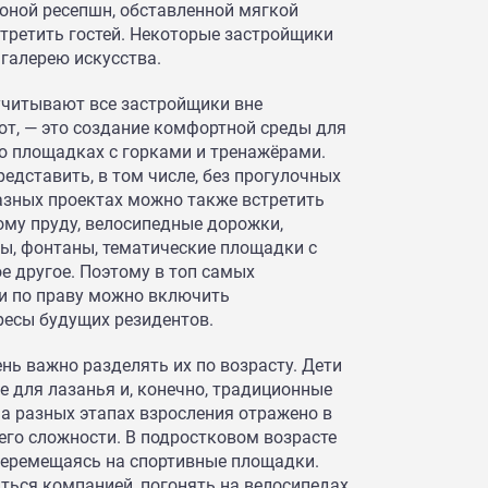
оной ресепшн, обставленной мягкой
третить гостей. Некоторые застройщики
галерею искусства.
учитывают все застройщики вне
ают, — это создание комфортной среды для
 о площадках с горками и тренажёрами.
дставить, в том числе, без прогулочных
азных проектах можно также встретить
ому пруду, велосипедные дорожки,
ы, фонтаны, тематические площадки с
е другое. Поэтому в топ самых
и по праву можно включить
ресы будущих резидентов.
ень важно разделять их по возрасту. Дети
е для лазанья и, конечно, традиционные
на разных этапах взросления отражено в
его сложности. В подростковом возрасте
 перемещаясь на спортивные площадки.
ться компанией, погонять на велосипедах,