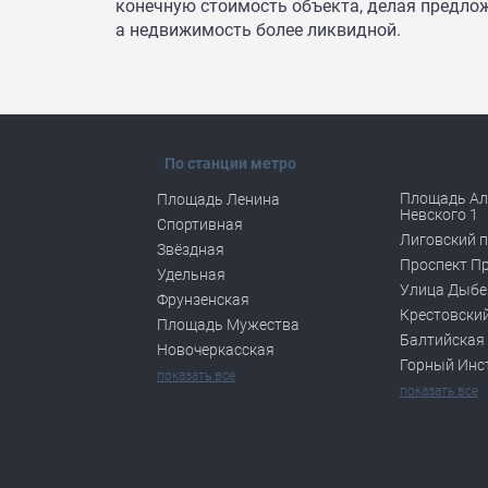
конечную стоимость объекта, делая предло
а недвижимость более ликвидной.
По станции метро
Площадь Ал
Площадь Ленина
Невского 1
Спортивная
Лиговский п
Звёздная
Проспект П
Удельная
Улица Дыбе
Фрунзенская
Крестовский
Площадь Мужества
Балтийская
Новочеркасская
Горный Инс
показать все
показать все