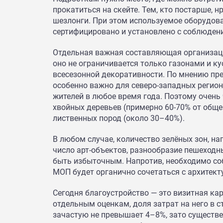
прокатиться на скейте. Тем, кто постарше, н
шезлонги. При этом используемое оборудов
сертифицировано и установлено с соблюдени
Отдельная важная составляющая организаци
оно не ограничивается только газонами и к
всесезонной декоративности. По мнению пр
особенно важно для северо-западных регио
жителей в любое время года. Поэтому очень
хвойных деревьев (примерно 60-70% от обще
лиственных пород (около 30–40%).
В любом случае, количество зелёных зон, на
число арт-объектов, разнообразие пешеход
быть избыточным. Напротив, необходимо со
МОП будет органично сочетаться с архитект
Сегодня благоустройство — это визитная ка
отдельным оценкам, доля затрат на него в 
зачастую не превышает 4–8%, зато существе