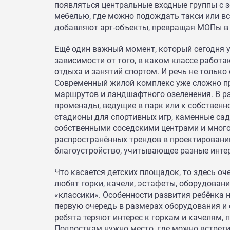
появляться центральные входные группы с з
мебелью, где можно подождать такси или вс
добавляют арт-объекты, превращая МОПы в 
Ещё один важный момент, который сегодня 
зависимости от того, в каком классе работ
отдыха и занятий спортом. И речь не только
Современный жилой комплекс уже сложно пре
маршрутов и ландшафтного озеленения. В р
променады, ведущие в парк или к собственн
стадионы для спортивных игр, каменные сад
собственными соседскими центрами и много
распространённых трендов в проектировани
благоустройство, учитывающее разные инте
Что касается детских площадок, то здесь оч
любят горки, качели, эстафеты, оборудовани
«классики». Особенности развития ребёнка 
первую очередь в размерах оборудования и 
ребята теряют интерес к горкам и качелям,
Подросткам нужно место, где можно встрети