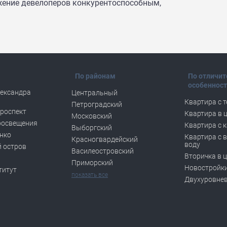
жение девелоперов конкурентоспособным,
По районам
По отличи
особеннос
ександра
Центральный
Квартира с 
Петроградский
роспект
Квартира в 
Московский
росвещения
Квартира с 
Выборгский
нко
Квартира с 
Красногвардейский
воду
 остров
Василеостровский
Вторичка в 
Приморский
Новостройки
титут
показать все
Двухуровне