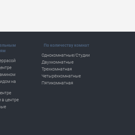
тельным
По количеству комнат
тям
Однокомнатные/Студии
террасой
Двухкомнатные
центре
Трехкомнатная
камином
Четырёхкомнатные
видом на
Пятикомнатная
центре
 в центре
вые