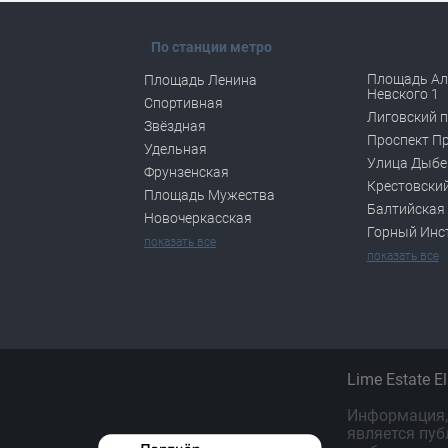
По станции метро
Площадь Ал
Площадь Ленина
Невского 1
Спортивная
Лиговский п
Звёздная
Проспект П
Удельная
Улица Дыбе
Фрунзенская
Крестовский
Площадь Мужества
Балтийская
Новочеркасская
Горный Инс
показать все
показать все
Lime Estate E
Информация, 
является пуб