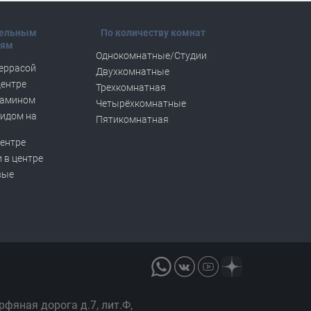
тельным
По количеству комнат
тям
Однокомнатные/Студии
террасой
Двухкомнатные
центре
Трехкомнатная
камином
Четырёхкомнатные
видом на
Пятикомнатная
центре
 в центре
вые
орфяная дорога д.7, лит.Ф,