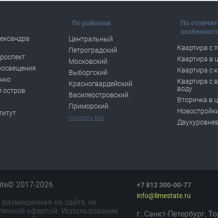
По районам
По отличи
особеннос
ександра
Центральный
Квартира с 
Петроградский
роспект
Квартира в 
Московский
росвещения
Квартира с 
Выборгский
нко
Квартира с 
Красногвардейский
воду
 остров
Василеостровский
Вторичка в 
Приморский
Новостройки
титут
показать все
Двухуровне
lite© 2017-2026
+7 812 300-00-77
info@limestate.ru
размещенная на сайте, не
личной офертой. Использование
г. Санкт-Петербург, Т