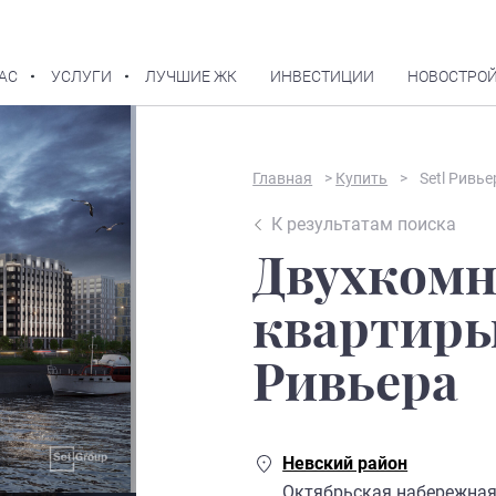
АС
УСЛУГИ
ЛУЧШИЕ ЖК
ИНВЕСТИЦИИ
НОВОСТРОЙ
В избранное
Главная
>
Купить
>
Setl Ривье
К результатам поиска
Двухком
квартиры
Ривьера
Невский район
Октябрьская набережна