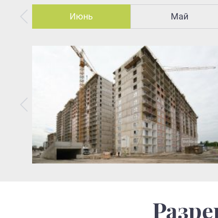
Июнь
Май
Разре