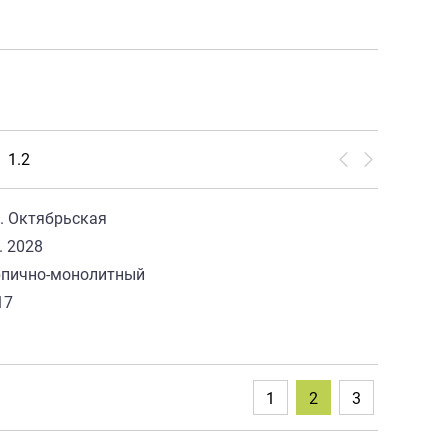
1.2
. Октябрьская
в. 2028
рпично-монолитный
17
9
1
2
3