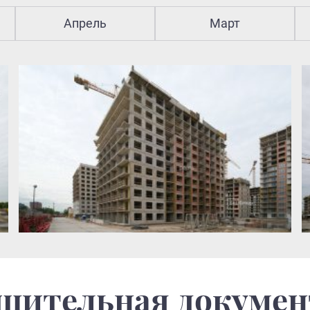
Апрель
Март
шительная докуме